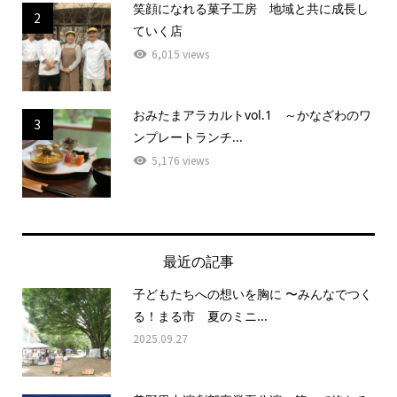
笑顔になれる菓子工房 地域と共に成長し
2
ていく店
6,015 views
おみたまアラカルトvol.1 ～かなざわのワ
3
ンプレートランチ...
5,176 views
最近の記事
子どもたちへの想いを胸に 〜みんなでつく
る！まる市 夏のミニ...
2025.09.27