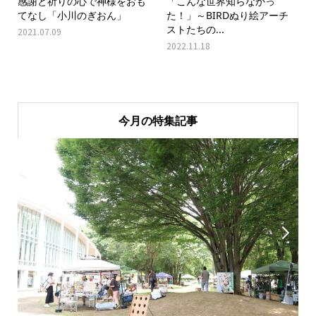
感謝と祈りの心で神様をおも
「こんな世界知らなかっ
てなし「小川のぎおん」
た！」～BIRDぬり絵アーチ
ストたちの...
2021.07.09
2022.11.18
今月の特集記事

