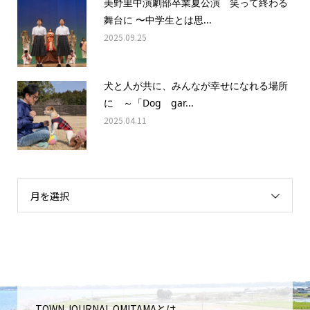
美野里中演劇部卒業夏公演 笑って終わる
舞台に 〜中学生とは思...
2025.09.25
犬と人が共に、みんなが幸せになれる場所
に ～「Dog gar...
2025.04.11
月を選択
TOWN JOURNAL OMITAMAとは