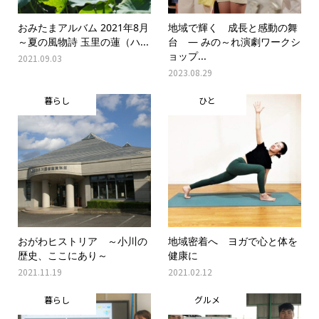
おみたまアルバム 2021年8月
地域で輝く 成長と感動の舞
～夏の風物詩 玉里の蓮（ハ...
台 ― みの～れ演劇ワークシ
ョップ...
2021.09.03
2023.08.29
暮らし
ひと
おがわヒストリア ～小川の
地域密着へ ヨガで心と体を
歴史、ここにあり～
健康に
2021.11.19
2021.02.12
暮らし
グルメ