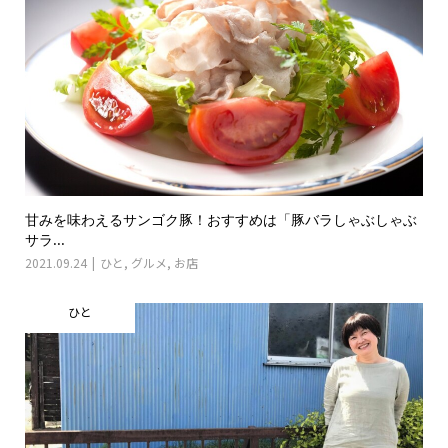
甘みを味わえるサンゴク豚！おすすめは「豚バラしゃぶしゃぶ
サラ...
2021.09.24
ひと
,
グルメ
,
お店
ひと