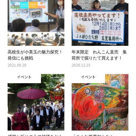
高校生が小美玉の魅力探究！
年末限定 れんこん直売 集
発信にも挑戦
荷所で掘りたて買えます！
2021.08.20
2020.12.25
イベント
イベント