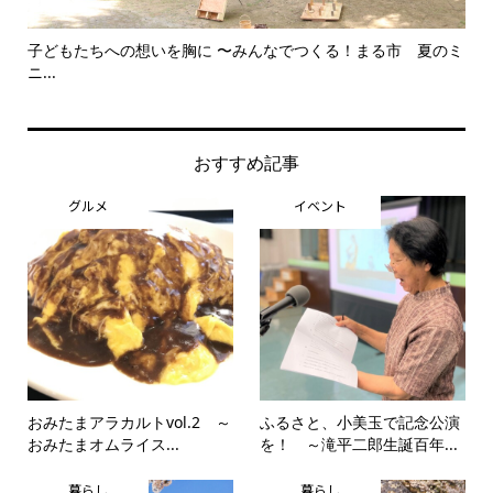
子どもたちへの想いを胸に 〜みんなでつくる！まる市 夏のミ
美
ニ...
思..
おすすめ記事
グルメ
イベント
おみたまアラカルトvol.2 ～
ふるさと、小美玉で記念公演
おみたまオムライス...
を！ ～滝平二郎生誕百年...
暮らし
暮らし