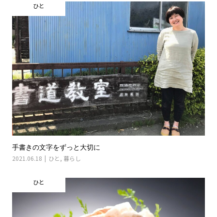
ひと
手書きの文字をずっと大切に
2021.06.18
ひと
,
暮らし
ひと