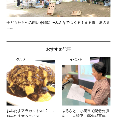
子どもたちへの想いを胸に 〜みんなでつくる！まる市 夏のミ
美
ニ...
思..
おすすめ記事
グルメ
イベント
おみたまアラカルトvol.2 ～
ふるさと、小美玉で記念公演
おみたまオムライス...
を！ ～滝平二郎生誕百年...