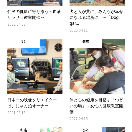
住民の健康に寄り添う～血液
犬と人が共に、みんなが幸せ
サラサラ教室開催～
になれる場所に ～「Dog
gar...
2022.04.08
2025.04.11
ひと
健康
日本一の映像クリエイター
体と心の健康を目指す「つど
は、にゃん泊オーナー
いの場」～女性の健康教室開
催～
2021.03.19
2022.04.15
お店
ひと