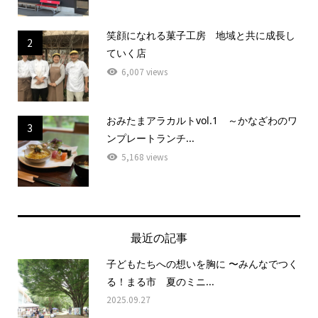
笑顔になれる菓子工房 地域と共に成長し
2
ていく店
6,007 views
おみたまアラカルトvol.1 ～かなざわのワ
3
ンプレートランチ...
5,168 views
最近の記事
子どもたちへの想いを胸に 〜みんなでつく
る！まる市 夏のミニ...
2025.09.27