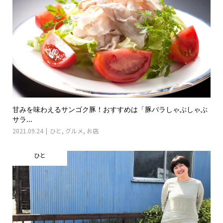
甘みを味わえるサンゴク豚！おすすめは「豚バラしゃぶしゃぶ
サラ...
2021.09.24
ひと
,
グルメ
,
お店
ひと