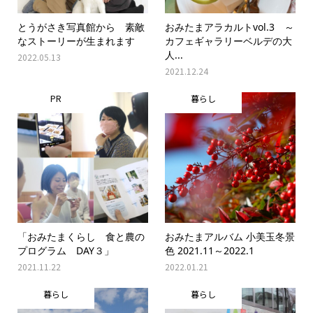
とうがさき写真館から 素敵
おみたまアラカルトvol.3 ～
なストーリーが生まれます
カフェギャラリーベルデの大
人...
2022.05.13
2021.12.24
PR
暮らし
「おみたまくらし 食と農の
おみたまアルバム 小美玉冬景
プログラム DAY３」
色 2021.11～2022.1
2021.11.22
2022.01.21
暮らし
暮らし