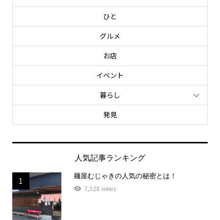
ひと
グルメ
お店
イベント
暮らし
発見
人気記事ランキング
麺屋むじゃきの人気の秘密とは！
1
7,528 views