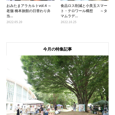
おみたまアラカルトvol.4 ～
食品ロス削減と小美玉スマー
老舗 橋本旅館の日替わり弁
ト・テロワール構想 ～タ
当...
マムラデ...
2022.05.20
2022.10.25
今月の特集記事

