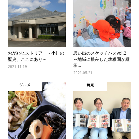
おがわヒストリア ～小川の
思い出のスケッチバスvol.2
歴史、ここにあり～
～地域に根差した幼稚園が継
承...
2021.11.19
2021.05.21
グルメ
発見