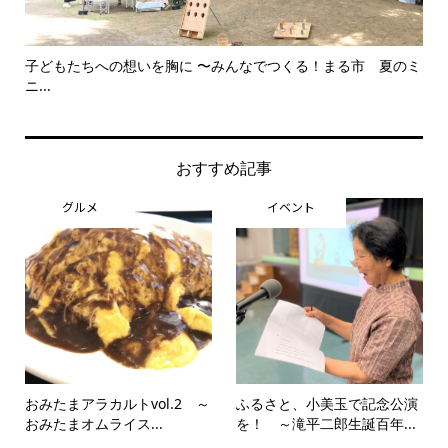
子どもたちへの想いを胸に 〜みんなでつくる！まる市 夏のミ
美
ニ...
思..
おすすめ記事
グルメ
イベント
おみたまアラカルトvol.2 ～
ふるさと、小美玉で記念公演
おみたまオムライス...
を！ ～滝平二郎生誕百年...