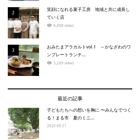
笑顔になれる菓子工房 地域と共に成長し
2
ていく店
6,008 views
おみたまアラカルトvol.1 ～かなざわのワ
3
ンプレートランチ...
5,169 views
最近の記事
子どもたちへの想いを胸に 〜みんなでつく
る！まる市 夏のミニ...
2025.09.27