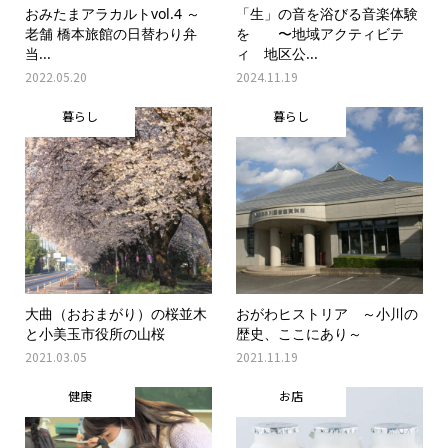
おみたまアラカルトvol.4 ～
「生」の音を浴びる音楽体験
老舗 橋本旅館の日替わり弁
を 〜地域アクティビテ
当...
ィ 地区公...
2022.05.20
2024.11.19
暮らし
暮らし
大曲（おおまがり）の桜並木
おがわヒストリア ～小川の
と小美玉市役所の山桜
歴史、ここにあり～
2021.03.05
2021.11.19
健康
お店