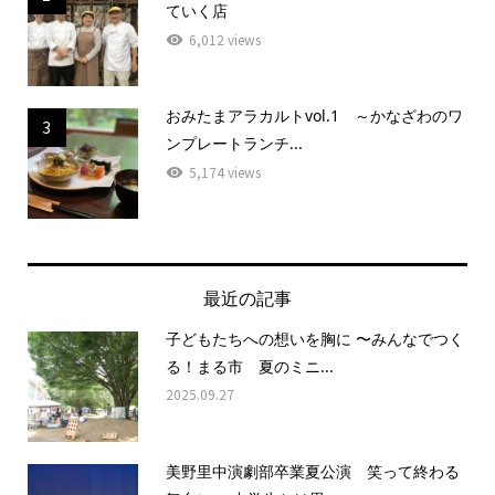
ていく店
6,012 views
おみたまアラカルトvol.1 ～かなざわのワ
3
ンプレートランチ...
5,174 views
最近の記事
子どもたちへの想いを胸に 〜みんなでつく
る！まる市 夏のミニ...
2025.09.27
美野里中演劇部卒業夏公演 笑って終わる