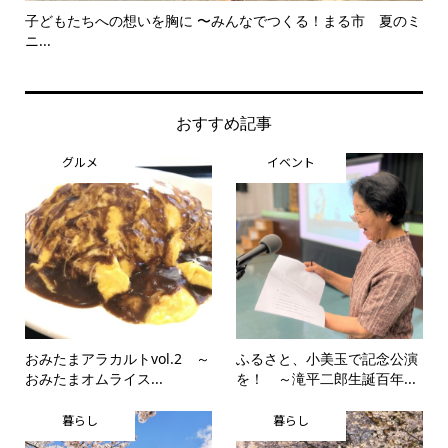
子どもたちへの想いを胸に 〜みんなでつくる！まる市 夏のミ
美
ニ...
思..
おすすめ記事
グルメ
イベント
おみたまアラカルトvol.2 ～
ふるさと、小美玉で記念公演
おみたまオムライス...
を！ ～滝平二郎生誕百年...
暮らし
暮らし