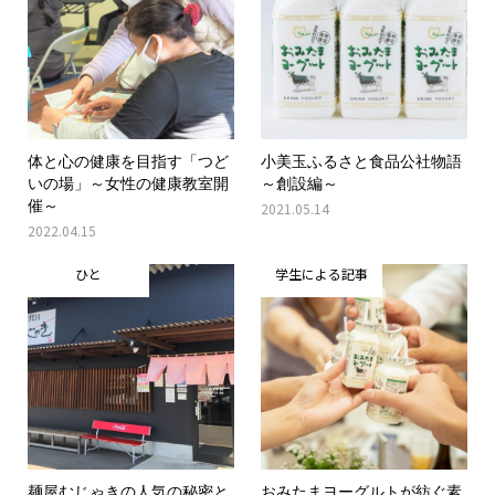
体と心の健康を目指す「つど
小美玉ふるさと食品公社物語
いの場」～女性の健康教室開
～創設編～
催～
2021.05.14
2022.04.15
ひと
学生による記事
麺屋むじゃきの人気の秘密と
おみたまヨーグルトが紡ぐ素