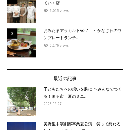
ていく店
6,015 views
おみたまアラカルトvol.1 ～かなざわのワ
3
ンプレートランチ...
5,176 views
最近の記事
子どもたちへの想いを胸に 〜みんなでつく
る！まる市 夏のミニ...
2025.09.27
美野里中演劇部卒業夏公演 笑って終わる