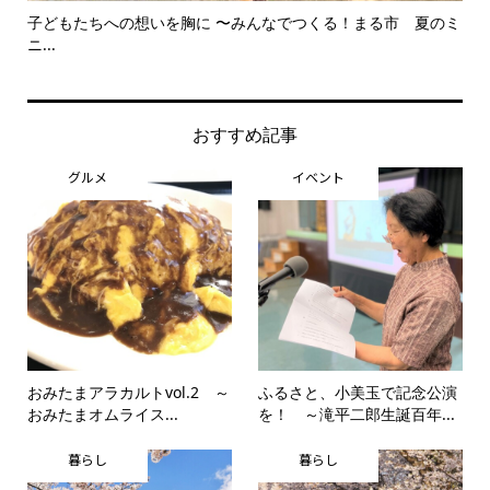
子どもたちへの想いを胸に 〜みんなでつくる！まる市 夏のミ
美
ニ...
思..
おすすめ記事
グルメ
イベント
おみたまアラカルトvol.2 ～
ふるさと、小美玉で記念公演
おみたまオムライス...
を！ ～滝平二郎生誕百年...
暮らし
暮らし