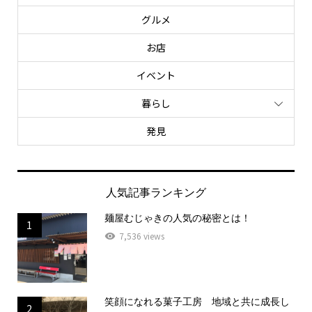
グルメ
お店
イベント
暮らし
発見
人気記事ランキング
麺屋むじゃきの人気の秘密とは！
1
7,536 views
笑顔になれる菓子工房 地域と共に成長し
2