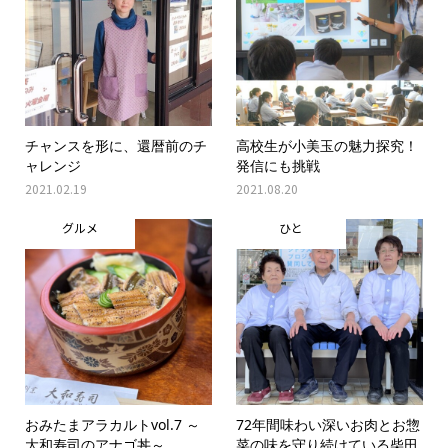
チャンスを形に、還暦前のチ
高校生が小美玉の魅力探究！
ャレンジ
発信にも挑戦
2021.02.19
2021.08.20
グルメ
ひと
おみたまアラカルトvol.7 ～
72年間味わい深いお肉とお惣
大和寿司のアナゴ丼～
菜の味を守り続けている柴田