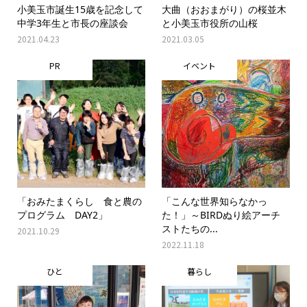
小美玉市誕生15歳を記念して
大曲（おおまがり）の桜並木
中学3年生と市長の座談会
と小美玉市役所の山桜
2021.04.23
2021.03.05
PR
イベント
「おみたまくらし 食と農の
「こんな世界知らなかっ
プログラム DAY2」
た！」～BIRDぬり絵アーチ
ストたちの...
2021.10.29
2022.11.18
ひと
暮らし