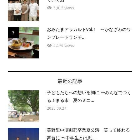
6,015 views
おみたまアラカルトvol.1 ～かなざわのワ
3
ンプレートランチ...
5,176 views
最近の記事
子どもたちへの想いを胸に 〜みんなでつく
る！まる市 夏のミニ...
2025.09.27
美野里中演劇部卒業夏公演 笑って終わる
舞台に 〜中学生とは思...