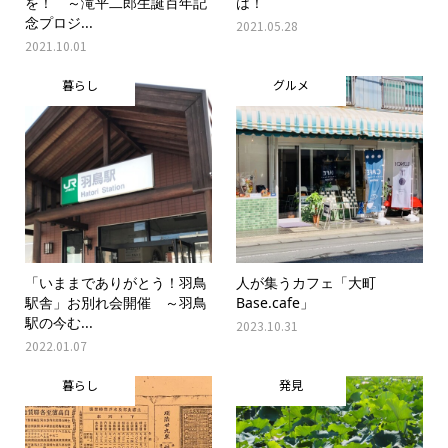
を！ ～滝平二郎生誕百年記
は！
念プロジ...
2021.05.28
2021.10.01
暮らし
グルメ
「いままでありがとう！羽鳥
人が集うカフェ「大町
駅舎」お別れ会開催 ～羽鳥
Base.cafe」
駅の今む...
2023.10.31
2022.01.07
暮らし
発見