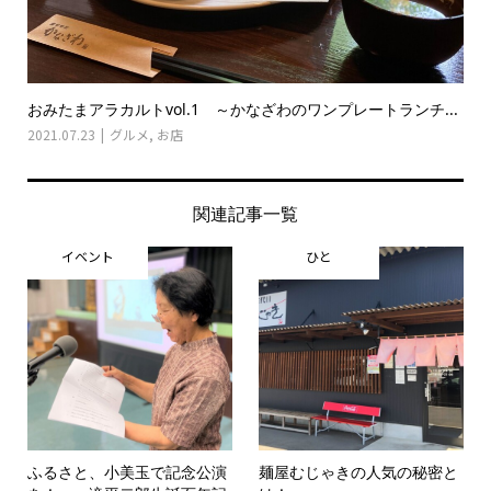
おみたまアラカルトvol.1 ～かなざわのワンプレートランチ...
2021.07.23
グルメ
,
お店
関連記事一覧
イベント
ひと
ふるさと、小美玉で記念公演
麺屋むじゃきの人気の秘密と