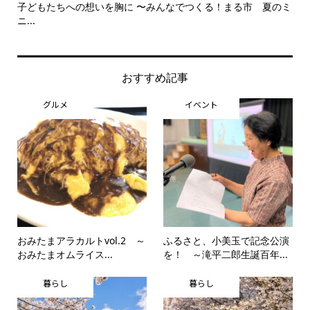
子どもたちへの想いを胸に 〜みんなでつくる！まる市 夏のミ
美
ニ...
思..
おすすめ記事
グルメ
イベント
おみたまアラカルトvol.2 ～
ふるさと、小美玉で記念公演
おみたまオムライス...
を！ ～滝平二郎生誕百年...
暮らし
暮らし