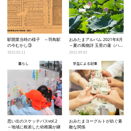
駅開業当時の様子 ～羽鳥駅
おみたまアルバム 2021年8月
の今むかし③
～夏の風物詩 玉里の蓮（ハ...
2022.02.11
2021.09.03
暮らし
学生による記事
思い出のスケッチバスvol.2
おみたまヨーグルトが紡ぐ素
～地域に根差した幼稚園が継
敵な関係