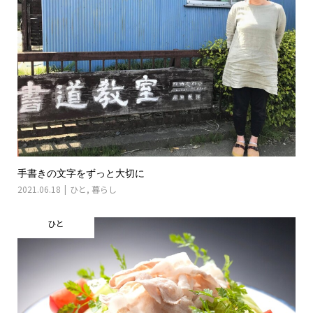
手書きの文字をずっと大切に
2021.06.18
ひと
,
暮らし
ひと