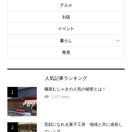
グルメ
お店
イベント
暮らし
発見
人気記事ランキング
麺屋むじゃきの人気の秘密とは！
1
7,537 views
笑顔になれる菓子工房 地域と共に成長し
2
ていく店