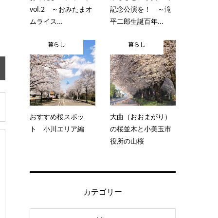
vol.2 ～おみたまオ
記念公演を！ ～滝
ムライス...
平二郎生誕百年...
暮らし
暮らし
おすすめ桜スポッ
大曲（おおまがり）
ト 小川エリア編
の桜並木と小美玉市
役所の山桜
カテゴリー