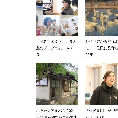
「おみたまくらし 食と
シベリアから池花
農のプログラム DAY
に・・住民に見守
３」
44年
おみたまアルバム 2021
「住民劇団」が18
年11月～やすらぎの里小
くワケとは