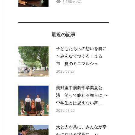
5,168 views
最近の記事
子どもたちへの想いを胸に
〜みんなでつくる！まる
市 夏のミニマルシェ
2025.09.27
美野里中演劇部卒業夏公
演 笑って終わる舞台に 〜
中学生とは思えない舞...
2025.09.25
犬と人が共に、みんなが幸
せになれる場所に ～