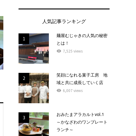
人気記事ランキング
麺屋むじゃきの人気の秘密
1
とは！
7,525 views
笑顔になれる菓子工房 地
2
域と共に成長していく店
6,007 views
おみたまアラカルトvol.1
3
～かなざわのワンプレート
ランチ～