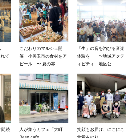
池
こだわりのマルシェ開
「生」の音を浴びる音楽
られて
催 小美玉市の食材をア
体験を 〜地域アクテ
ピール 〜 夏の雰...
ィビティ 地区公...
年間続
人が集うカフェ「大町
笑顔もお届け、にこにこ
Base.cafe」
食堂みのり