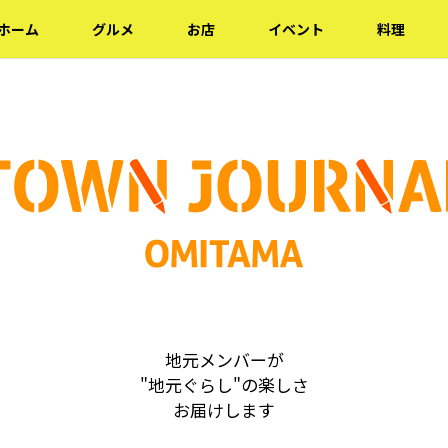
ホーム
グルメ
お店
イベント
料理
地元メンバーが
"地元ぐらし"の楽しさ
お届けします