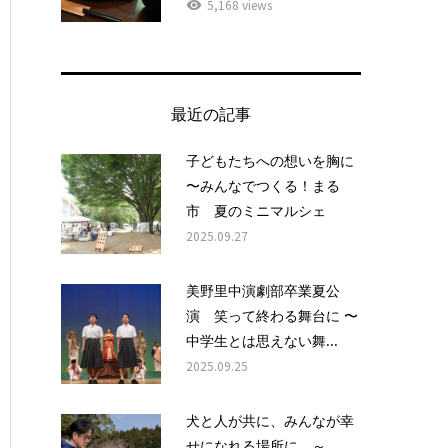
5,168 views
最近の記事
子どもたちへの想いを胸に
〜みんなでつくる！まる
市 夏のミニマルシェ
2025.09.27
美野里中演劇部卒業夏公
演 笑って終わる舞台に 〜
中学生とは思えない舞...
2025.09.25
犬と人が共に、みんなが幸
せになれる場所に ～