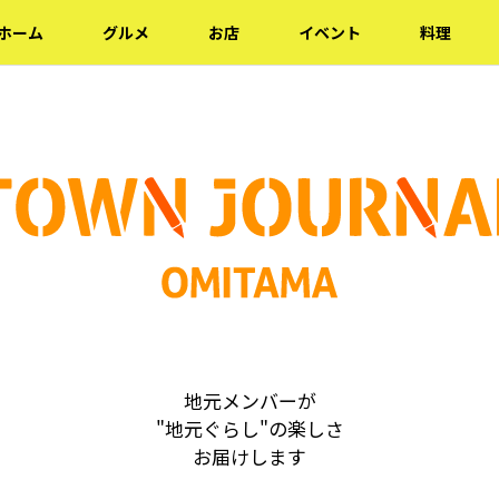
ホーム
グルメ
お店
イベント
料理
地元メンバーが
"地元ぐらし"の楽しさ
お届けします