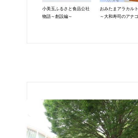
小美玉ふるさと食品公社
おみたまアラカルトvo
物語～創設編～
～大和寿司のアナ