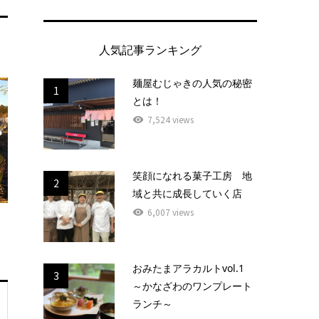
人気記事ランキング
麺屋むじゃきの人気の秘密
1
とは！
7,524 views
笑顔になれる菓子工房 地
2
域と共に成長していく店
6,007 views
おみたまアラカルトvol.1
3
～かなざわのワンプレート
ランチ～