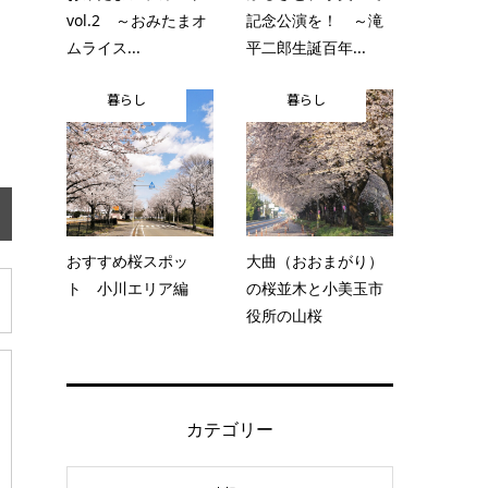
vol.2 ～おみたまオ
記念公演を！ ～滝
ムライス...
平二郎生誕百年...
暮らし
暮らし
おすすめ桜スポッ
大曲（おおまがり）
ト 小川エリア編
の桜並木と小美玉市
役所の山桜
カテゴリー