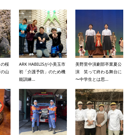
）の桜
ARK HABILISが小美玉市
美野里中演劇部卒業夏公
所の山
初「介護予防」のため機
演 笑って終わる舞台に
能訓練...
〜中学生とは思...