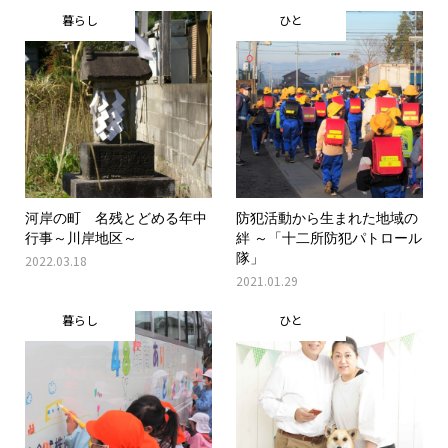
暮らし
ひと
河岸の町 名残とどめる年中
防犯活動から生まれた地域の
行事～川岸地区～
絆 ～「十二所防犯パトロール
隊」
2022.03.18
2021.01.29
暮らし
ひと