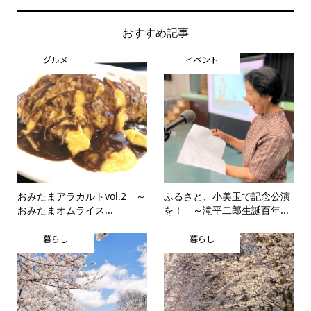
おすすめ記事
グルメ
イベント
おみたまアラカルトvol.2 ～
ふるさと、小美玉で記念公演
おみたまオムライス...
を！ ～滝平二郎生誕百年...
暮らし
暮らし