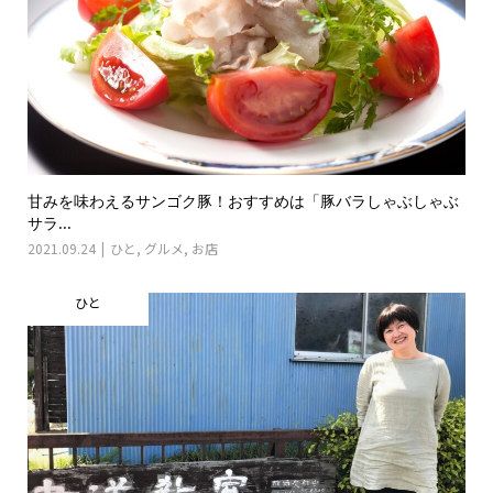
甘みを味わえるサンゴク豚！おすすめは「豚バラしゃぶしゃぶ
サラ...
2021.09.24
ひと
,
グルメ
,
お店
ひと