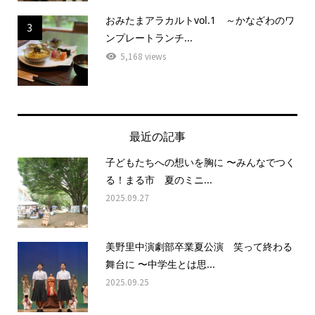
おみたまアラカルトvol.1 ～かなざわのワ
3
ンプレートランチ...
5,168 views
最近の記事
子どもたちへの想いを胸に 〜みんなでつく
る！まる市 夏のミニ...
2025.09.27
美野里中演劇部卒業夏公演 笑って終わる
舞台に 〜中学生とは思...
2025.09.25