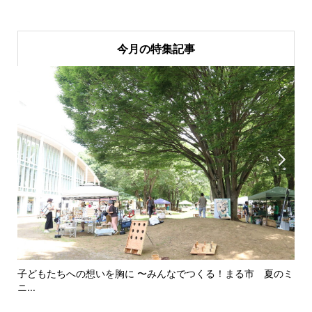
今月の特集記事


子どもたちへの想いを胸に 〜みんなでつくる！まる市 夏のミ
美
ニ...
思..