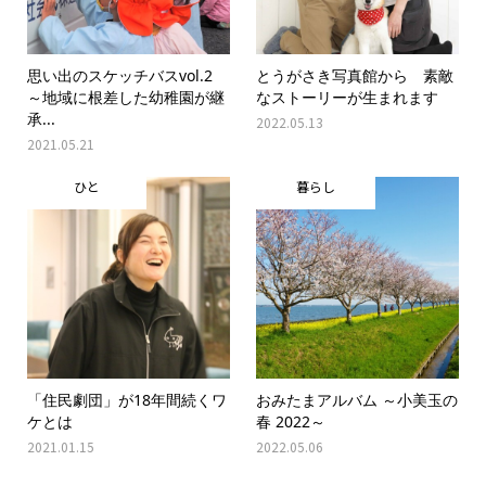
思い出のスケッチバスvol.2
とうがさき写真館から 素敵
～地域に根差した幼稚園が継
なストーリーが生まれます
承...
2022.05.13
2021.05.21
ひと
暮らし
「住民劇団」が18年間続くワ
おみたまアルバム ～小美玉の
ケとは
春 2022～
2021.01.15
2022.05.06