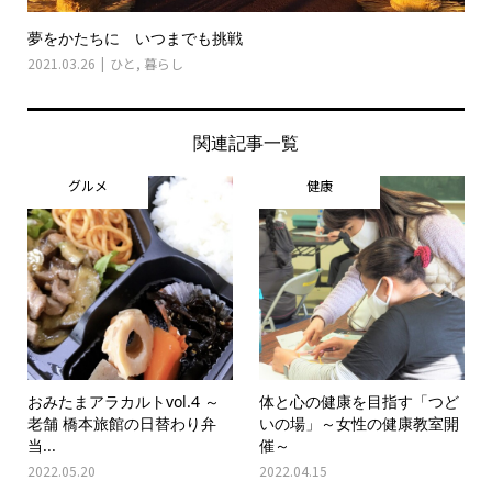
夢をかたちに いつまでも挑戦
2021.03.26
ひと
,
暮らし
関連記事一覧
グルメ
健康
おみたまアラカルトvol.4 ～
体と心の健康を目指す「つど
老舗 橋本旅館の日替わり弁
いの場」～女性の健康教室開
当...
催～
2022.05.20
2022.04.15