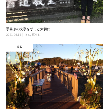
手書きの文字をずっと大切に
2021.06.18
ひと
,
暮らし
ひと