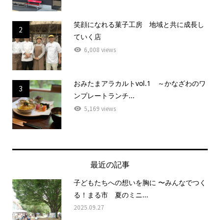
笑顔になれる菓子工房 地域と共に成長し
2
ていく店
6,008 views
おみたまアラカルトvol.1 ～かなざわのワ
3
ンプレートランチ...
5,169 views
最近の記事
子どもたちへの想いを胸に 〜みんなでつく
る！まる市 夏のミニ...
2025.09.27