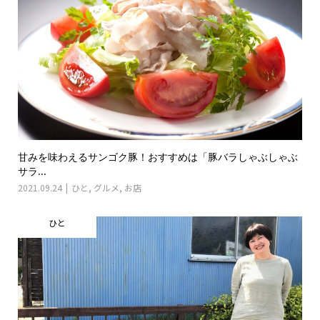
甘みを味わえるサンゴク豚！おすすめは「豚バラしゃぶしゃぶ
サラ...
2021.09.24
ひと
,
グルメ
,
お店
ひと