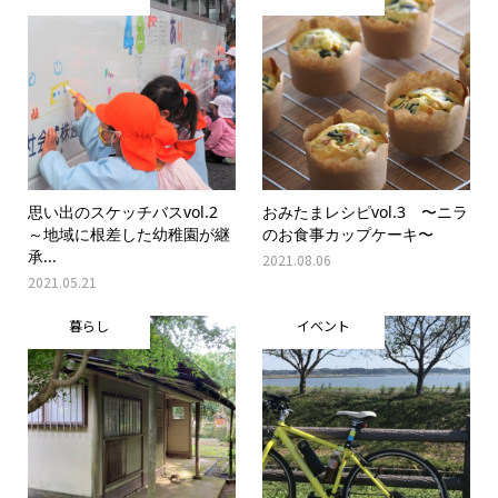
思い出のスケッチバスvol.2
おみたまレシピvol.3 〜ニラ
～地域に根差した幼稚園が継
のお食事カップケーキ〜
承...
2021.08.06
2021.05.21
暮らし
イベント