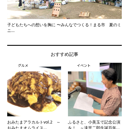
子どもたちへの想いを胸に 〜みんなでつくる！まる市 夏のミ
美
ニ...
思..
おすすめ記事
グルメ
イベント
おみたまアラカルトvol.2 ～
ふるさと、小美玉で記念公演
おみたまオムライス...
を！ ～滝平二郎生誕百年...