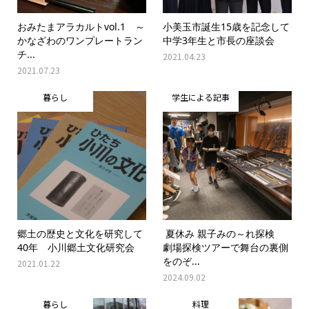
おみたまアラカルトvol.1 ～
小美玉市誕生15歳を記念して
かなざわのワンプレートラン
中学3年生と市長の座談会
チ...
2021.04.23
2021.07.23
暮らし
学生による記事
郷土の歴史と文化を研究して
夏休み 親子みの～れ探検
40年 小川郷土文化研究会
劇場探検ツアーで舞台の裏側
をのぞ...
2021.01.22
2024.09.02
暮らし
料理