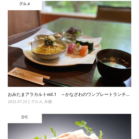
グルメ
おみたまアラカルトvol.1 ～かなざわのワンプレートランチ...
2021.07.23
グルメ
,
お店
ひと