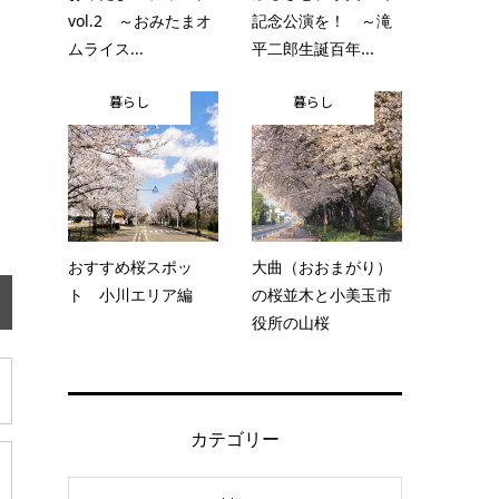
vol.2 ～おみたまオ
記念公演を！ ～滝
ムライス...
平二郎生誕百年...
暮らし
暮らし
おすすめ桜スポッ
大曲（おおまがり）
ト 小川エリア編
の桜並木と小美玉市
役所の山桜
カテゴリー