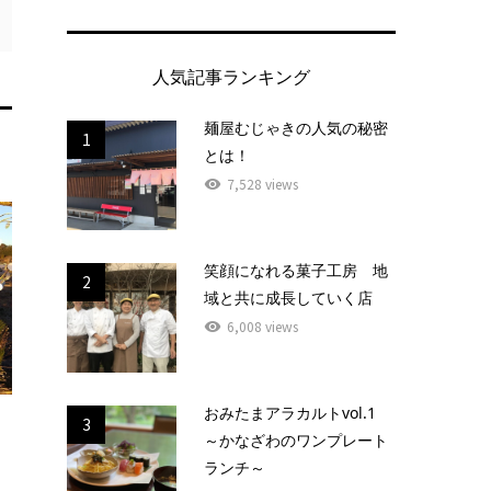
人気記事ランキング
麺屋むじゃきの人気の秘密
1
とは！
7,528 views
笑顔になれる菓子工房 地
2
域と共に成長していく店
6,008 views
おみたまアラカルトvol.1
3
～かなざわのワンプレート
ランチ～