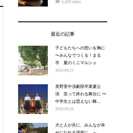
5,169 views
最近の記事
子どもたちへの想いを胸に
〜みんなでつくる！まる
市 夏のミニマルシェ
2025.09.27
美野里中演劇部卒業夏公
演 笑って終わる舞台に 〜
中学生とは思えない舞...
2025.09.25
犬と人が共に、みんなが幸
せになれる場所に ～