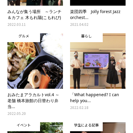
みんなが集う場所 ～ランチ
楽団四季 Jolly forest Jazz
＆カフェ 木もれ陽(こもれび)
orchest...
2022.03.11
2021.04.02
グルメ
暮らし
おみたまアラカルトvol.4 ～
「What happened? I can
老舗 橋本旅館の日替わり弁
help you...
当...
2022.02.18
2022.05.20
イベント
学生による記事