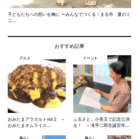
子どもたちへの想いを胸に 〜みんなでつくる！まる市 夏のミ
美
ニ...
思..
おすすめ記事
グルメ
イベント
おみたまアラカルトvol.2 ～
ふるさと、小美玉で記念公演
おみたまオムライス...
を！ ～滝平二郎生誕百年...
暮らし
暮らし