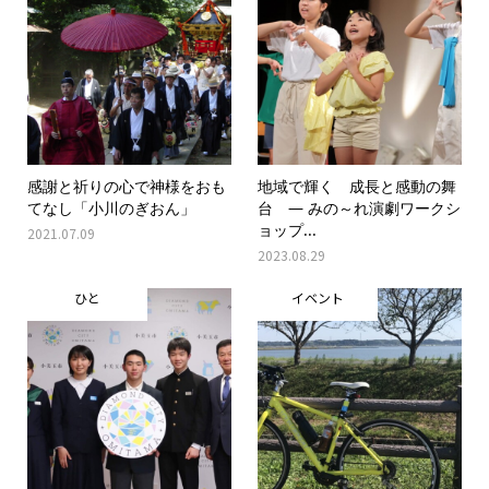
感謝と祈りの心で神様をおも
地域で輝く 成長と感動の舞
てなし「小川のぎおん」
台 ― みの～れ演劇ワークシ
ョップ...
2021.07.09
2023.08.29
ひと
イベント