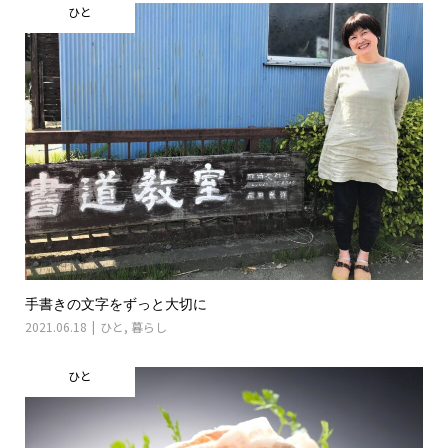
ひと
手書きの文字をずっと大切に
2021.06.18
ひと
,
暮らし
ひと