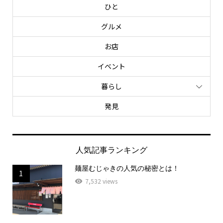
ひと
グルメ
お店
イベント
暮らし
発見
人気記事ランキング
麺屋むじゃきの人気の秘密とは！
1
7,532 views