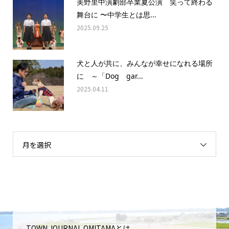
美野里中演劇部卒業夏公演 笑って終わる
舞台に 〜中学生とは思...
2025.09.25
犬と人が共に、みんなが幸せになれる場所
に ～「Dog gar...
2025.04.11
月を選択
TOWN JOURNAL OMITAMAとは