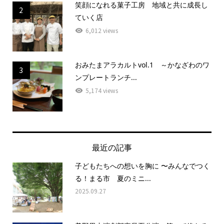
笑顔になれる菓子工房 地域と共に成長し
2
ていく店
6,012 views
おみたまアラカルトvol.1 ～かなざわのワ
3
ンプレートランチ...
5,174 views
最近の記事
子どもたちへの想いを胸に 〜みんなでつく
る！まる市 夏のミニ...
2025.09.27