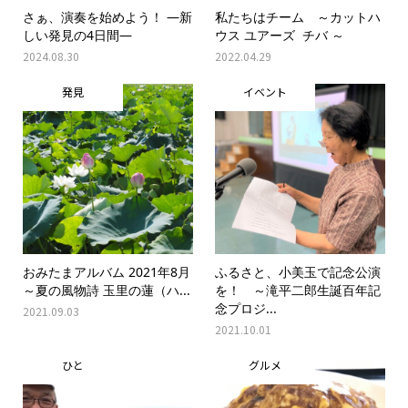
さぁ、演奏を始めよう！ ―新
私たちはチーム ～カットハ
しい発見の4日間―
ウス ユアーズ チバ ～
2024.08.30
2022.04.29
発見
イベント
おみたまアルバム 2021年8月
ふるさと、小美玉で記念公演
～夏の風物詩 玉里の蓮（ハ...
を！ ～滝平二郎生誕百年記
念プロジ...
2021.09.03
2021.10.01
ひと
グルメ