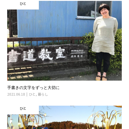
ひと
手書きの文字をずっと大切に
2021.06.18
ひと
,
暮らし
ひと