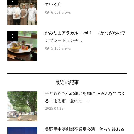
ていく店
6,008 views
おみたまアラカルトvol.1 ～かなざわのワ
3
ンプレートランチ...
5,169 views
最近の記事
子どもたちへの想いを胸に 〜みんなでつく
る！まる市 夏のミニ...
2025.09.27
美野里中演劇部卒業夏公演 笑って終わる