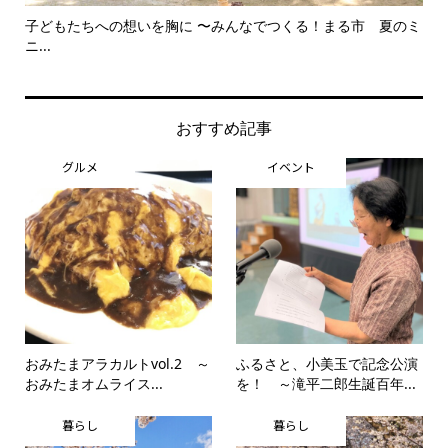
子どもたちへの想いを胸に 〜みんなでつくる！まる市 夏のミ
美
ニ...
思..
おすすめ記事
グルメ
イベント
おみたまアラカルトvol.2 ～
ふるさと、小美玉で記念公演
おみたまオムライス...
を！ ～滝平二郎生誕百年...
暮らし
暮らし