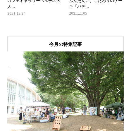
カフェギャラリーベルデの大
ふんだんに、こだわりのケー
人...
キ「パテ...
2021.12.24
2021.11.05
今月の特集記事

