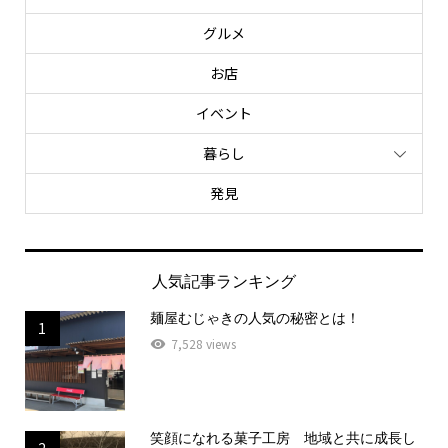
グルメ
お店
イベント
暮らし
発見
人気記事ランキング
麺屋むじゃきの人気の秘密とは！
1
7,528 views
笑顔になれる菓子工房 地域と共に成長し
2