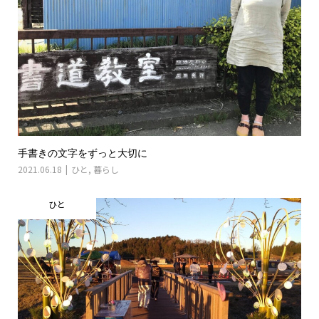
手書きの文字をずっと大切に
2021.06.18
ひと
,
暮らし
ひと