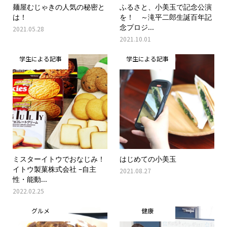
麺屋むじゃきの人気の秘密と
ふるさと、小美玉で記念公演
は！
を！ ～滝平二郎生誕百年記
念プロジ...
2021.05.28
2021.10.01
学生による記事
学生による記事
ミスターイトウでおなじみ！
はじめての小美玉
イトウ製菓株式会社 –自主
2021.08.27
性・能動...
2022.02.25
グルメ
健康