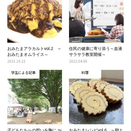
おみたまアラカルトvol.2 ～
住民の健康に寄り添う～血液
おみたまオムライス～
サラサラ教室開催～
2021.10.22
2022.04.08
学生による記事
料理
子どもたちへの想いを胸に 〜
おみたまレシピvol.6 ～卵と