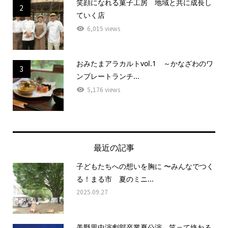
笑顔になれる菓子工房 地域と共に成長し
2
ていく店
6,015 views
おみたまアラカルトvol.1 ～かなざわのワ
3
ンプレートランチ...
5,176 views
最近の記事
子どもたちへの想いを胸に 〜みんなでつく
る！まる市 夏のミニ...
2025.09.27
美野里中演劇部卒業夏公演 笑って終わる