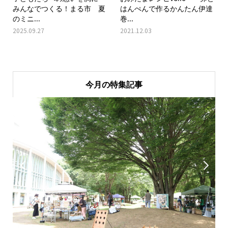
みんなでつくる！まる市 夏
はんぺんで作るかんたん伊達
のミニ...
巻...
2025.09.27
2021.12.03
今月の特集記事

