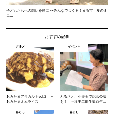
子どもたちへの想いを胸に 〜みんなでつくる！まる市 夏のミ
美
ニ...
思..
おすすめ記事
グルメ
イベント
おみたまアラカルトvol.2 ～
ふるさと、小美玉で記念公演
おみたまオムライス...
を！ ～滝平二郎生誕百年...
暮らし
暮らし