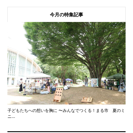
今月の特集記事


子どもたちへの想いを胸に 〜みんなでつくる！まる市 夏のミ
美
ニ...
思..