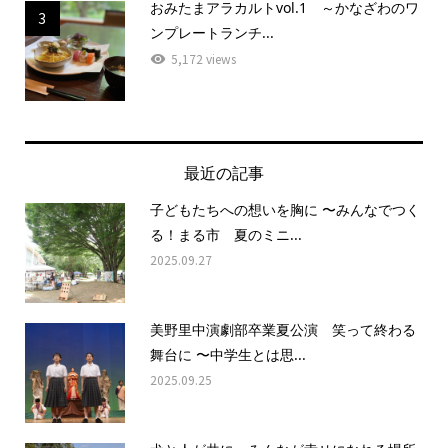
おみたまアラカルトvol.1 ～かなざわのワ
3
ンプレートランチ...
5,172 views
最近の記事
子どもたちへの想いを胸に 〜みんなでつく
る！まる市 夏のミニ...
2025.09.27
美野里中演劇部卒業夏公演 笑って終わる
舞台に 〜中学生とは思...
2025.09.25