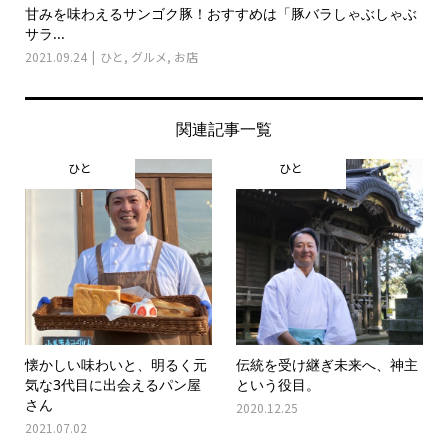
甘みを味わえるサンゴク豚！おすすめは「豚バラしゃぶしゃぶ
サラ...
2021.09.24
ひと
,
グルメ
,
お店
関連記事一覧
ひと
ひと
懐かしい味わいと、明るく元
伝統を受け継ぎ未来へ、神主
気な3代目に出会えるパン屋
という役目。
さん
2020.12.25
2021.07.02