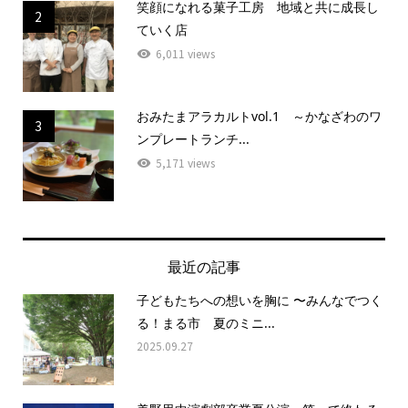
笑顔になれる菓子工房 地域と共に成長し
2
ていく店
6,011 views
おみたまアラカルトvol.1 ～かなざわのワ
3
ンプレートランチ...
5,171 views
最近の記事
子どもたちへの想いを胸に 〜みんなでつく
る！まる市 夏のミニ...
2025.09.27