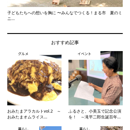
子どもたちへの想いを胸に 〜みんなでつくる！まる市 夏のミ
美
ニ...
思..
おすすめ記事
グルメ
イベント
おみたまアラカルトvol.2 ～
ふるさと、小美玉で記念公演
おみたまオムライス...
を！ ～滝平二郎生誕百年...
暮らし
暮らし