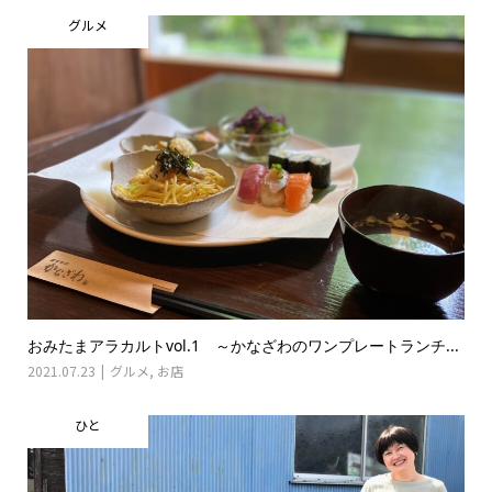
グルメ
おみたまアラカルトvol.1 ～かなざわのワンプレートランチ...
2021.07.23
グルメ
,
お店
ひと