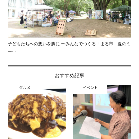
子どもたちへの想いを胸に 〜みんなでつくる！まる市 夏のミ
美
ニ...
思..
おすすめ記事
グルメ
イベント