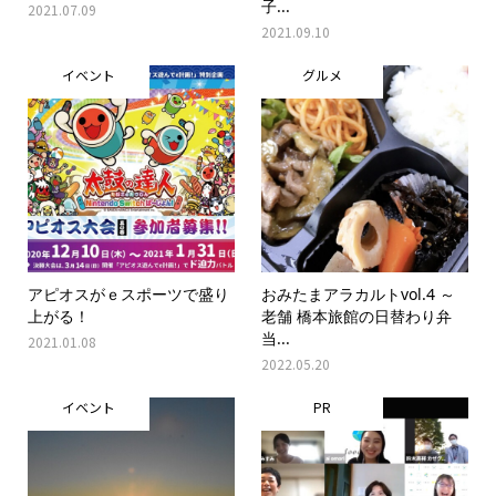
子...
2021.07.09
2021.09.10
イベント
グルメ
アピオスがｅスポーツで盛り
おみたまアラカルトvol.4 ～
上がる！
老舗 橋本旅館の日替わり弁
当...
2021.01.08
2022.05.20
イベント
PR