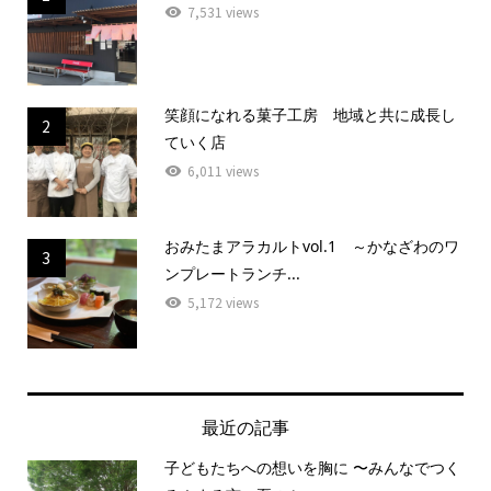
7,531 views
笑顔になれる菓子工房 地域と共に成長し
2
ていく店
6,011 views
おみたまアラカルトvol.1 ～かなざわのワ
3
ンプレートランチ...
5,172 views
最近の記事
子どもたちへの想いを胸に 〜みんなでつく