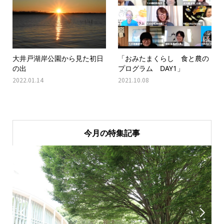
大井戸湖岸公園から見た初日
「おみたまくらし 食と農の
の出
プログラム DAY1」
2022.01.14
2021.10.08
今月の特集記事

