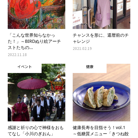
「こんな世界知らなかっ
チャンスを形に、還暦前のチ
た！」～BIRDぬり絵アーチ
ャレンジ
ストたちの...
2021.02.19
2022.11.18
イベント
健康
感謝と祈りの心で神様をおも
健康長寿を目指そう！vol.1
てなし「小川のぎおん」
～低糖質メニュー「きつね餃