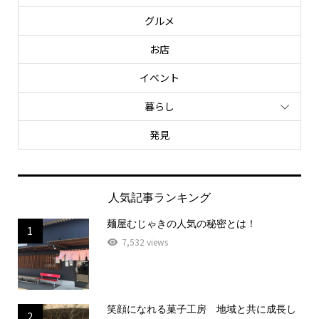
グルメ
お店
イベント
暮らし
発見
人気記事ランキング
麺屋むじゃきの人気の秘密とは！
1
7,532 views
笑顔になれる菓子工房 地域と共に成長し
2