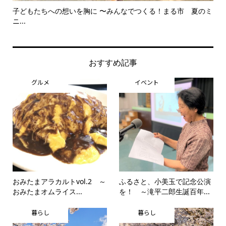
子どもたちへの想いを胸に 〜みんなでつくる！まる市 夏のミ
美
ニ...
思..
おすすめ記事
グルメ
イベント
おみたまアラカルトvol.2 ～
ふるさと、小美玉で記念公演
おみたまオムライス...
を！ ～滝平二郎生誕百年...
暮らし
暮らし