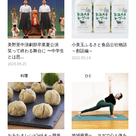
美野里中演劇部卒業夏公演
小美玉ふるさと食品公社物語
笑って終わる舞台に 〜中学生
～創設編～
とは思...
2021.05.14
2025.09.25
料理
ひと
おみたまレシピvol.4 ～簡単
地域密着へ ヨガで心と体を