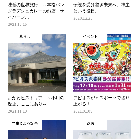
味覚の世界旅行 ～本格バン
伝統を受け継ぎ未来へ、神主
グラデシュカレーのお店 サ
という役目。
イハーン...
2020.12.25
2021.10.15
暮らし
イベント
おがわヒストリア ～小川の
アピオスがｅスポーツで盛り
歴史、ここにあり～
上がる！
2021.11.19
2021.01.08
学生による記事
お店