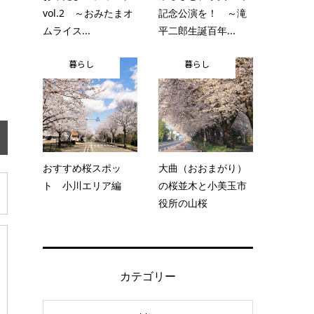
vol.2 ～おみたまオ
記念公演を！ ～滝
ムライス...
平二郎生誕百年...
暮らし
暮らし
おすすめ桜スポッ
大曲（おおまがり）
ト 小川エリア編
の桜並木と小美玉市
役所の山桜
カテゴリー