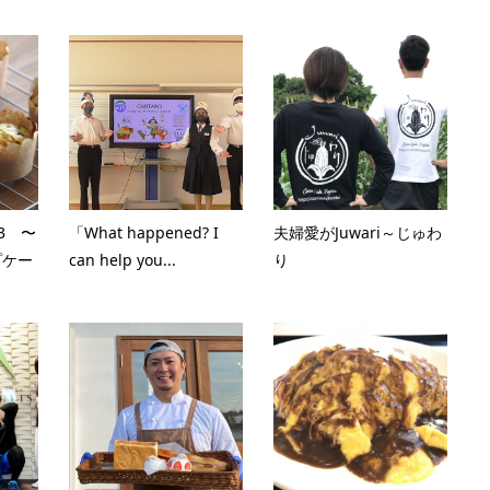
3 〜
「What happened? I
夫婦愛がJuwari～じゅわ
プケー
can help you...
り