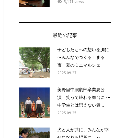
5,171 views
最近の記事
子どもたちへの想いを胸に
〜みんなでつくる！まる
市 夏のミニマルシェ
2025.09.27
美野里中演劇部卒業夏公
演 笑って終わる舞台に 〜
中学生とは思えない舞...
2025.09.25
犬と人が共に、みんなが幸
せになれる場所に ～