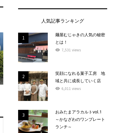
人気記事ランキング
麺屋むじゃきの人気の秘密
1
とは！
7,531 views
笑顔になれる菓子工房 地
2
域と共に成長していく店
6,011 views
おみたまアラカルトvol.1
3
～かなざわのワンプレート
ランチ～