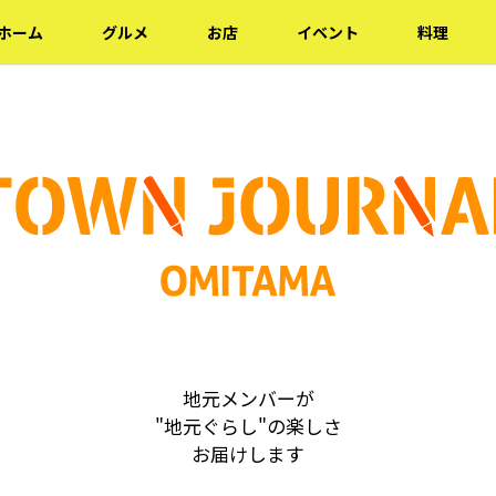
ホーム
グルメ
お店
イベント
料理
地元メンバーが
"地元ぐらし"の楽しさ
お届けします