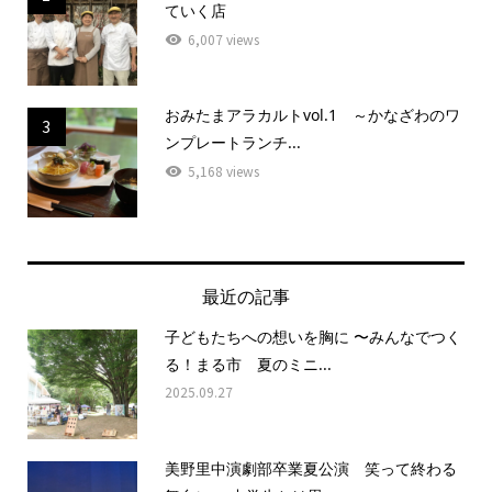
ていく店
6,007 views
おみたまアラカルトvol.1 ～かなざわのワ
3
ンプレートランチ...
5,168 views
最近の記事
子どもたちへの想いを胸に 〜みんなでつく
る！まる市 夏のミニ...
2025.09.27
美野里中演劇部卒業夏公演 笑って終わる