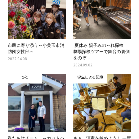
市民に寄り添う～小美玉市消
夏休み 親子みの～れ探検
防団女性部～
劇場探検ツアーで舞台の裏側
をのぞ...
2022.04.08
2024.09.02
ひと
学生による記事
私たちはチーム ～カットハ
さぁ、演奏を始めよう！ ―新