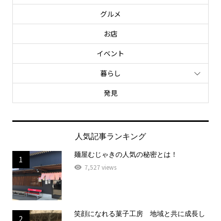
グルメ
お店
イベント
暮らし
発見
人気記事ランキング
麺屋むじゃきの人気の秘密とは！
1
7,527 views
笑顔になれる菓子工房 地域と共に成長し
2