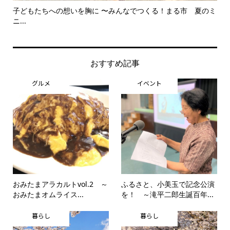
子どもたちへの想いを胸に 〜みんなでつくる！まる市 夏のミ
美
ニ...
思..
おすすめ記事
グルメ
イベント
おみたまアラカルトvol.2 ～
ふるさと、小美玉で記念公演
おみたまオムライス...
を！ ～滝平二郎生誕百年...
暮らし
暮らし