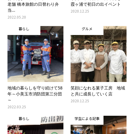
老舗 橋本旅館の日替わり弁
霞ヶ浦で初日の出イベント
当...
2020.12.25
2022.05.20
暮らし
グルメ
地域の暮らしを守り続けて58
笑顔になれる菓子工房 地域
年～小美玉市消防団第三分団
と共に成長していく店
～
2020.12.25
2022.03.25
暮らし
学生による記事