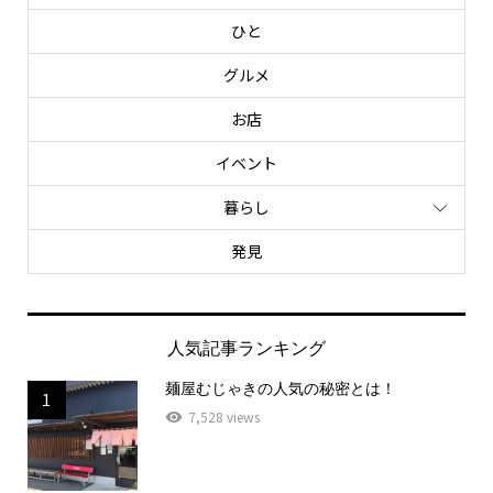
ひと
グルメ
お店
イベント
暮らし
発見
人気記事ランキング
麺屋むじゃきの人気の秘密とは！
1
7,528 views