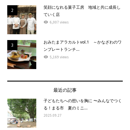
笑顔になれる菓子工房 地域と共に成長し
2
ていく店
6,007 views
おみたまアラカルトvol.1 ～かなざわのワ
3
ンプレートランチ...
5,169 views
最近の記事
子どもたちへの想いを胸に 〜みんなでつく
る！まる市 夏のミニ...
2025.09.27