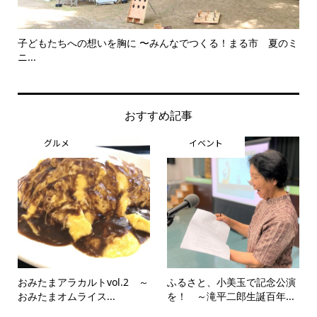
子どもたちへの想いを胸に 〜みんなでつくる！まる市 夏のミ
美
ニ...
思..
おすすめ記事
グルメ
イベント
おみたまアラカルトvol.2 ～
ふるさと、小美玉で記念公演
おみたまオムライス...
を！ ～滝平二郎生誕百年...