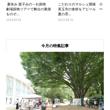
夏休み 親子みの～れ探検
こだわりのマルシェ開催 小
劇場探検ツアーで舞台の裏側
美玉市の食材をアピール 〜
をのぞ...
夏の雰...
2024.09.02
2023.08.25
今月の特集記事

