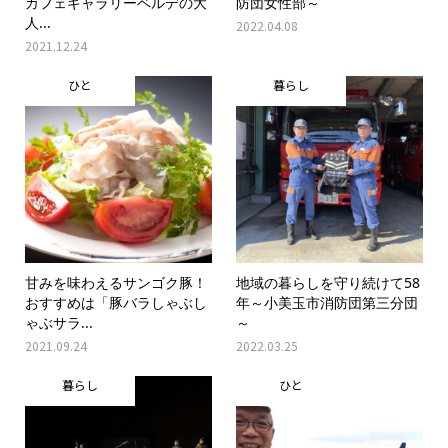
カフェギャラリーベルデの大
防団女性部～
人...
2022.04.08
2021.12.24
ひと
暮らし
甘みを味わえるサンゴク豚！
地域の暮らしを守り続けて58
おすすめは「豚バラしゃぶし
年～小美玉市消防団第三分団
ゃぶサラ...
～
2021.09.24
2022.03.25
暮らし
ひと