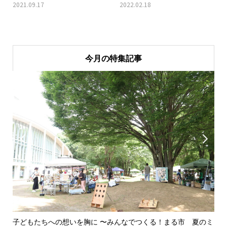
2021.09.17
2022.02.18
今月の特集記事


子どもたちへの想いを胸に 〜みんなでつくる！まる市 夏のミ
美