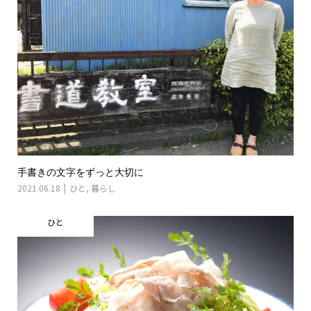
手書きの文字をずっと大切に
2021.06.18
ひと
,
暮らし
ひと