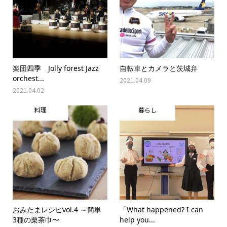
楽団四季 Jolly forest Jazz
自転車とカメラと茨城弁
orchest...
2021.04.09
2021.04.02
料理
暮らし
おみたまレシピvol.4 ～簡単
「What happened? I can
3種の栗茶巾〜
help you...