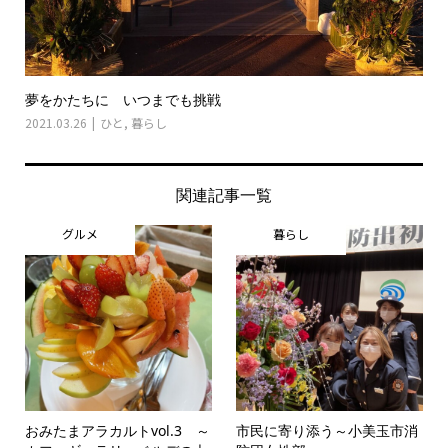
夢をかたちに いつまでも挑戦
2021.03.26
ひと
,
暮らし
関連記事一覧
グルメ
暮らし
おみたまアラカルトvol.3 ～
市民に寄り添う～小美玉市消