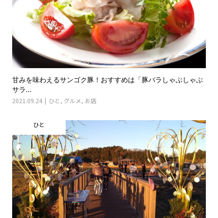
甘みを味わえるサンゴク豚！おすすめは「豚バラしゃぶしゃぶ
サラ...
2021.09.24
ひと
,
グルメ
,
お店
ひと