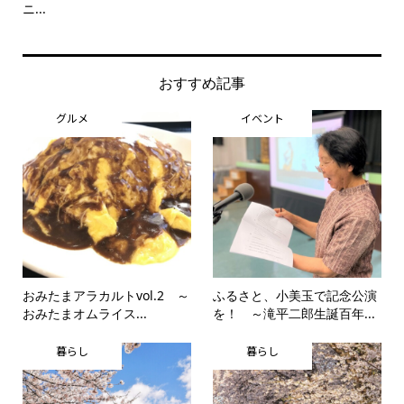
ニ...
思..
おすすめ記事
グルメ
イベント
おみたまアラカルトvol.2 ～
ふるさと、小美玉で記念公演
おみたまオムライス...
を！ ～滝平二郎生誕百年...
暮らし
暮らし