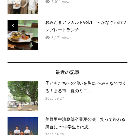
6,011 views
おみたまアラカルトvol.1 ～かなざわのワ
3
ンプレートランチ...
5,171 views
最近の記事
子どもたちへの想いを胸に 〜みんなでつく
る！まる市 夏のミニ...
2025.09.27
美野里中演劇部卒業夏公演 笑って終わる
舞台に 〜中学生とは思...
2025.09.25