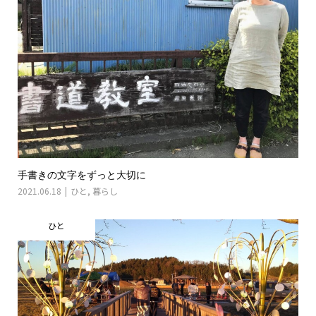
手書きの文字をずっと大切に
2021.06.18
ひと
,
暮らし
ひと