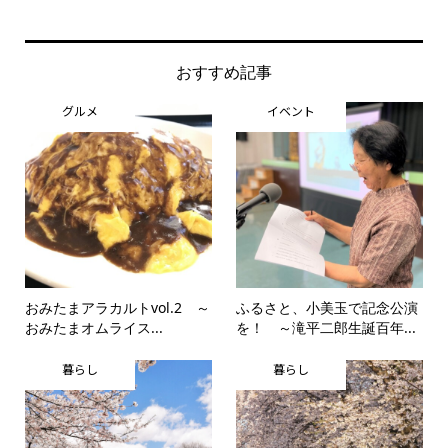
おすすめ記事
グルメ
イベント
おみたまアラカルトvol.2 ～
ふるさと、小美玉で記念公演
おみたまオムライス...
を！ ～滝平二郎生誕百年...
暮らし
暮らし