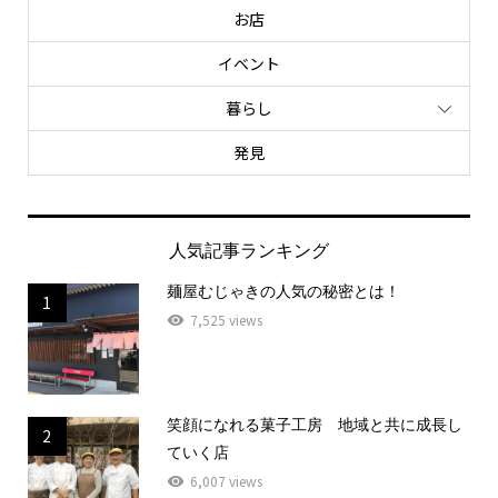
お店
イベント
暮らし
発見
人気記事ランキング
麺屋むじゃきの人気の秘密とは！
1
7,525 views
笑顔になれる菓子工房 地域と共に成長し
2
ていく店
6,007 views