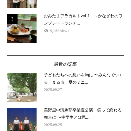
おみたまアラカルトvol.1 ～かなざわのワ
3
ンプレートランチ...
5,168 views
最近の記事
子どもたちへの想いを胸に 〜みんなでつく
る！まる市 夏のミニ...
2025.09.27
美野里中演劇部卒業夏公演 笑って終わる
舞台に 〜中学生とは思...
2025.09.25