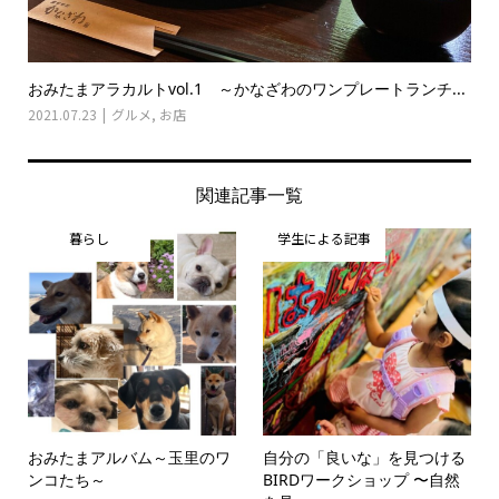
おみたまアラカルトvol.1 ～かなざわのワンプレートランチ...
2021.07.23
グルメ
,
お店
関連記事一覧
暮らし
学生による記事
おみたまアルバム～玉里のワ
自分の「良いな」を見つける
ンコたち～
BIRDワークショップ 〜自然