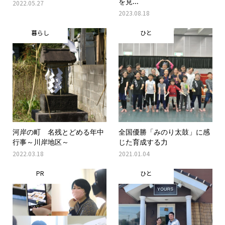
を見...
2022.05.27
2023.08.18
暮らし
ひと
河岸の町 名残とどめる年中
全国優勝「みのり太鼓」に感
行事～川岸地区～
じた育成する力
2022.03.18
2021.01.04
PR
ひと