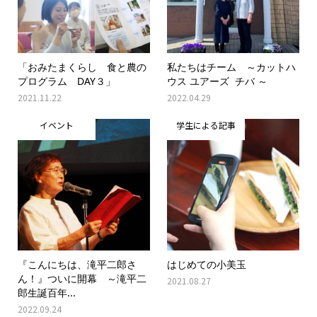
「おみたまくらし 食と農の
私たちはチーム ～カットハ
プログラム DAY３」
ウス ユアーズ チバ ～
2021.11.22
2022.04.29
イベント
学生による記事
『こんにちは、滝平二郎さ
はじめての小美玉
ん！』ついに開幕 ～滝平二
2021.08.27
郎生誕百年...
2022.09.24