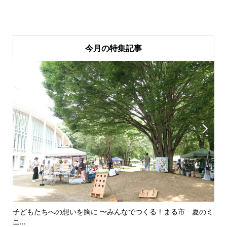
今月の特集記事


子どもたちへの想いを胸に 〜みんなでつくる！まる市 夏のミ
美
ニ...
思..