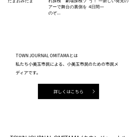
たまおみたま
れ探検 劇場探検ツ
う！ ―新しい発見の
アーで舞台の裏側を
4日間―
のぞ...
TOWN JOURNAL OMITAMAとは
私たち小美玉市民による、小美玉市民のための市民メ
ディアです。
詳しくはこちら