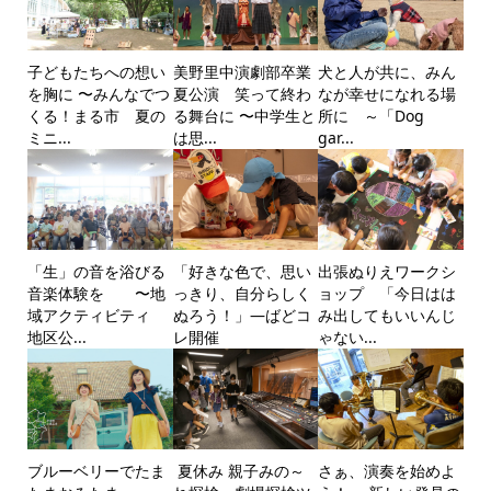
子どもたちへの想い
美野里中演劇部卒業
犬と人が共に、みん
を胸に 〜みんなでつ
夏公演 笑って終わ
なが幸せになれる場
くる！まる市 夏の
る舞台に 〜中学生と
所に ～「Dog
ミニ...
は思...
gar...
「生」の音を浴びる
「好きな色で、思い
出張ぬりえワークシ
音楽体験を 〜地
っきり、自分らしく
ョップ 「今日はは
域アクティビティ
ぬろう！」―ばどコ
み出してもいいんじ
地区公...
レ開催
ゃない...
ブルーベリーでたま
夏休み 親子みの～
さぁ、演奏を始めよ