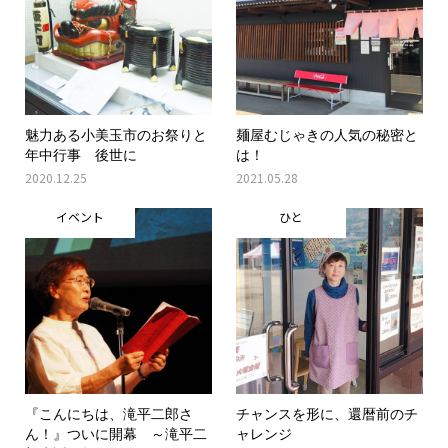
魅力ある小美玉市のお祭りと
麺屋むじゃきの人気の秘密と
年中行事 後世に
は！
2020.12.25
2021.05.28
イベント
ひと
『こんにちは、滝平二郎さ
チャンスを形に、還暦前のチ
ん！』ついに開幕 ～滝平二
ャレンジ