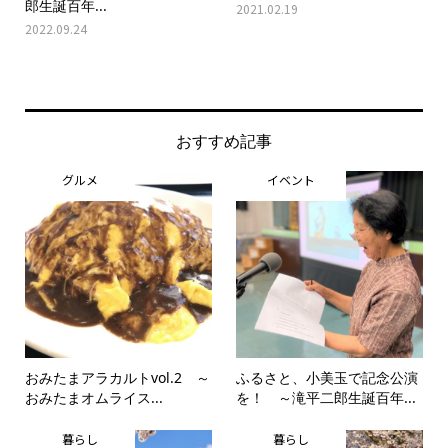
郎生誕百年...
2021.02.19
2022.09.24
おすすめ記事
グルメ
イベント
おみたまアラカルトvol.2 ～
ふるさと、小美玉で記念公演
おみたまオムライス...
を！ ～滝平二郎生誕百年...
暮らし
暮らし