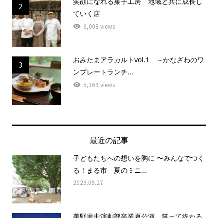
笑顔になれる菓子工房 地域と共に成長し
2
ていく店
6,008 views
おみたまアラカルトvol.1 ～かなざわのワ
3
ンプレートランチ...
5,169 views
最近の記事
子どもたちへの想いを胸に 〜みんなでつく
る！まる市 夏のミニ...
2025.09.27
美野里中演劇部卒業夏公演 笑って終わる