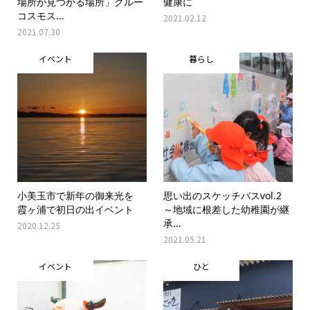
場所が見つかる場所」クルー
健康に
コスモス...
2021.02.12
2021.07.30
イベント
暮らし
小美玉市で新年の御来光を
思い出のスケッチバスvol.2
霞ヶ浦で初日の出イベント
～地域に根差した幼稚園が継
承...
2020.12.25
2021.05.21
イベント
ひと