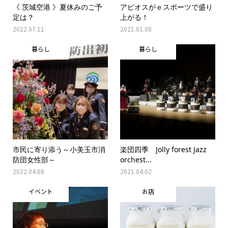
《 茨城空港 》夏休みのご予
アピオスがｅスポーツで盛り
定は？
上がる！
2022.07.11
2021.01.08
暮らし
暮らし
市民に寄り添う～小美玉市消
楽団四季 Jolly forest Jazz
防団女性部～
orchest...
2022.04.08
2021.04.02
イベント
お店