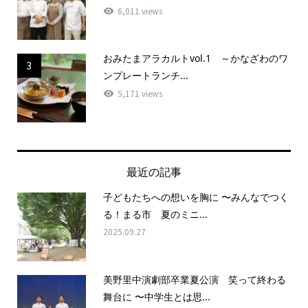
6,011 views
おみたまアラカルトvol.1 ～かなざわのワ
3
ンプレートランチ...
5,171 views
最近の記事
子どもたちへの想いを胸に 〜みんなでつく
る！まる市 夏のミニ...
2025.09.27
美野里中演劇部卒業夏公演 笑って終わる
舞台に 〜中学生とは思...