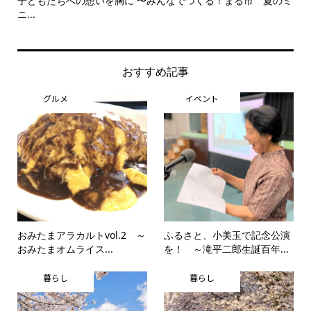
子どもたちへの想いを胸に 〜みんなでつくる！まる市 夏のミ
美
ニ...
思..
おすすめ記事
グルメ
イベント
おみたまアラカルトvol.2 ～
ふるさと、小美玉で記念公演
おみたまオムライス...
を！ ～滝平二郎生誕百年...
暮らし
暮らし