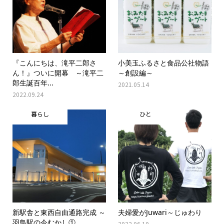
『こんにちは、滝平二郎さ
小美玉ふるさと食品公社物語
ん！』ついに開幕 ～滝平二
～創設編～
郎生誕百年...
2021.05.14
2022.09.24
暮らし
ひと
新駅舎と東西自由通路完成 ～
夫婦愛がJuwari～じゅわり
羽鳥駅の今むかし①
2022.06.10