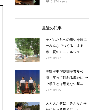
5,174 views
最近の記事
子どもたちへの想いを胸に
〜みんなでつくる！まる
市 夏のミニマルシェ
2025.09.27
美野里中演劇部卒業夏公
演 笑って終わる舞台に 〜
中学生とは思えない舞...
2025.09.25
犬と人が共に、みんなが幸
せになれる場所に ～