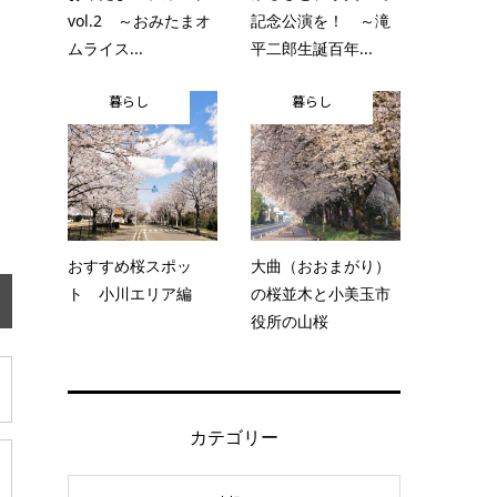
vol.2 ～おみたまオ
記念公演を！ ～滝
ムライス...
平二郎生誕百年...
暮らし
暮らし
おすすめ桜スポッ
大曲（おおまがり）
ト 小川エリア編
の桜並木と小美玉市
役所の山桜
カテゴリー