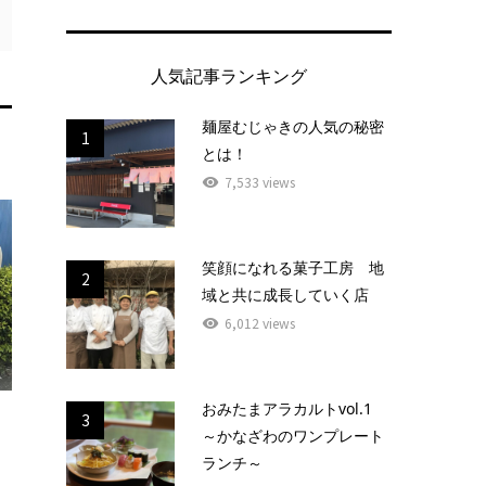
人気記事ランキング
麺屋むじゃきの人気の秘密
1
とは！
7,533 views
笑顔になれる菓子工房 地
2
域と共に成長していく店
6,012 views
おみたまアラカルトvol.1
3
～かなざわのワンプレート
ランチ～