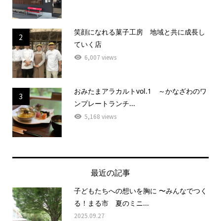
笑顔になれる菓子工房 地域と共に成長し
2
ていく店
6,007 views
おみたまアラカルトvol.1 ～かなざわのワ
3
ンプレートランチ...
5,168 views
最近の記事
子どもたちへの想いを胸に 〜みんなでつく
る！まる市 夏のミニ...
2025.09.27