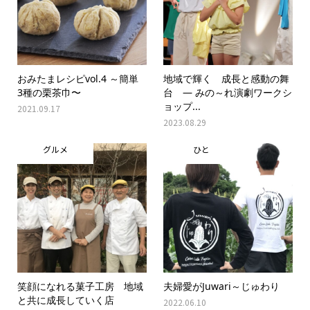
おみたまレシピvol.4 ～簡単
地域で輝く 成長と感動の舞
3種の栗茶巾〜
台 ― みの～れ演劇ワークシ
ョップ...
2021.09.17
2023.08.29
グルメ
ひと
笑顔になれる菓子工房 地域
夫婦愛がJuwari～じゅわり
と共に成長していく店
2022.06.10