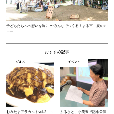
子どもたちへの想いを胸に 〜みんなでつくる！まる市 夏のミ
美
ニ...
思..
おすすめ記事
グルメ
イベント
おみたまアラカルトvol.2 ～
ふるさと、小美玉で記念公演