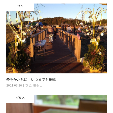
ひと
夢をかたちに いつまでも挑戦
2021.03.26
ひと
,
暮らし
グルメ