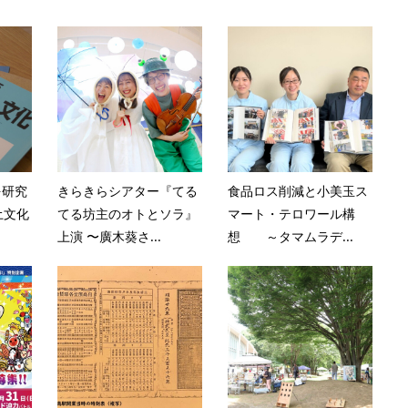
を研究
きらきらシアター『てる
食品ロス削減と小美玉ス
土文化
てる坊主のオトとソラ』
マート・テロワール構
上演 〜廣木葵さ...
想 ～タマムラデ...