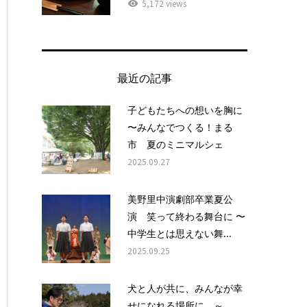
5,172 views
最近の記事
子どもたちへの想いを胸に
〜みんなでつくる！まる
市 夏のミニマルシェ
2025.09.27
美野里中演劇部卒業夏公
演 笑って終わる舞台に 〜
中学生とは思えない舞...
2025.09.25
犬と人が共に、みんなが幸
せになれる場所に ～