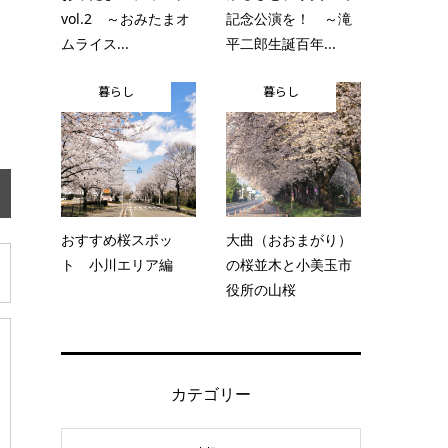
vol.2 ～おみたまオ
記念公演を！ ～滝
ムライス...
平二郎生誕百年...
暮らし
暮らし
おすすめ桜スポッ
大曲（おおまがり）
ト 小川エリア編
の桜並木と小美玉市
役所の山桜
カテゴリー