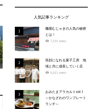
人気記事ランキング
麺屋むじゃきの人気の秘密
1
とは！
7,531 views
笑顔になれる菓子工房 地
2
域と共に成長していく店
6,011 views
おみたまアラカルトvol.1
3
～かなざわのワンプレート
ランチ～