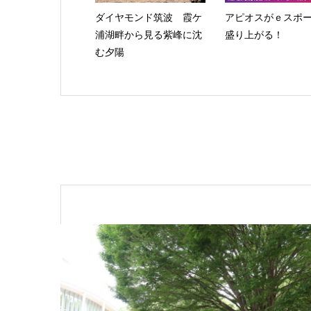
ダイヤモンド筑波 霞ケ
アピオスがｅスポ
浦湖畔から見る紫峰に沈
盛り上がる！
む夕陽