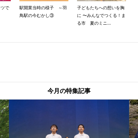
ーツで
駅開業当時の様子 ～羽
子どもたちへの想いを胸
鳥駅の今むかし③
に 〜みんなでつくる！ま
る市 夏のミニ...
今月の特集記事