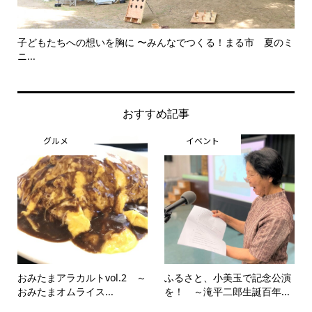
子どもたちへの想いを胸に 〜みんなでつくる！まる市 夏のミ
美
ニ...
思..
おすすめ記事
グルメ
イベント
おみたまアラカルトvol.2 ～
ふるさと、小美玉で記念公演
おみたまオムライス...
を！ ～滝平二郎生誕百年...