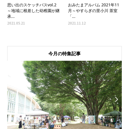
思い出のスケッチバスvol.2
おみたまアルバム 2021年11
～地域に根差した幼稚園が継
月～やすらぎの里小川 茶室
承...
「...
2021.05.21
2021.11.12
今月の特集記事

