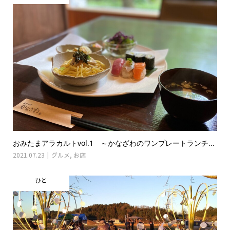
おみたまアラカルトvol.1 ～かなざわのワンプレートランチ...
2021.07.23
グルメ
,
お店
ひと