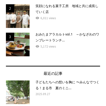
笑顔になれる菓子工房 地域と共に成長し
2
ていく店
6,011 views
おみたまアラカルトvol.1 ～かなざわのワ
3
ンプレートランチ...
5,172 views
最近の記事
子どもたちへの想いを胸に 〜みんなでつく
る！まる市 夏のミニ...
2025.09.27