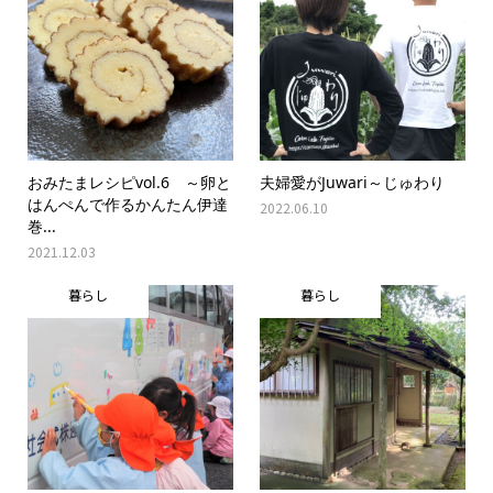
おみたまレシピvol.6 ～卵と
夫婦愛がJuwari～じゅわり
はんぺんで作るかんたん伊達
2022.06.10
巻...
2021.12.03
暮らし
暮らし