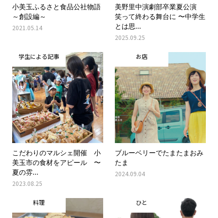
小美玉ふるさと食品公社物語
美野里中演劇部卒業夏公演
～創設編～
笑って終わる舞台に 〜中学生
とは思...
2021.05.14
2025.09.25
学生による記事
お店
こだわりのマルシェ開催 小
ブルーベリーでたまたまおみ
美玉市の食材をアピール 〜
たま
夏の雰...
2024.09.04
2023.08.25
料理
ひと