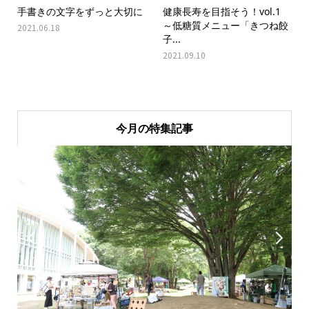
手書きの文字をずっと大切に
健康長寿を目指そう！vol.1
～低糖質メニュー「きつね餃
2021.06.18
子...
2021.09.10
今月の特集記事

