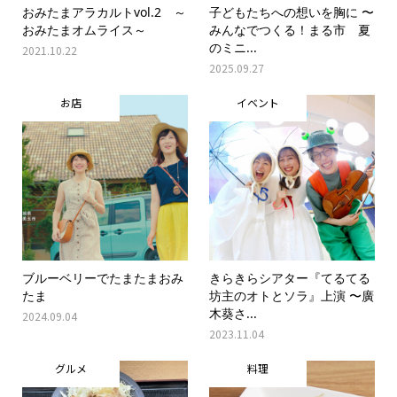
おみたまアラカルトvol.2 ～
子どもたちへの想いを胸に 〜
おみたまオムライス～
みんなでつくる！まる市 夏
のミニ...
2021.10.22
2025.09.27
お店
イベント
ブルーベリーでたまたまおみ
きらきらシアター『てるてる
たま
坊主のオトとソラ』上演 〜廣
木葵さ...
2024.09.04
2023.11.04
グルメ
料理