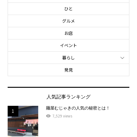
ひと
グルメ
お店
イベント
暮らし
発見
人気記事ランキング
麺屋むじゃきの人気の秘密とは！
1
7,529 views