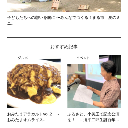
子どもたちへの想いを胸に 〜みんなでつくる！まる市 夏のミ
美
ニ...
思..
おすすめ記事
グルメ
イベント
おみたまアラカルトvol.2 ～
ふるさと、小美玉で記念公演
おみたまオムライス...
を！ ～滝平二郎生誕百年...