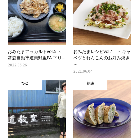
おみたまアラカルトvol.5 ～
おみたまレシピvol.1 ～キャ
常磐自動車道美野里PA 下り...
ベツとれんこんのお好み焼き
～
2022.06.26
2021.06.04
ひと
健康