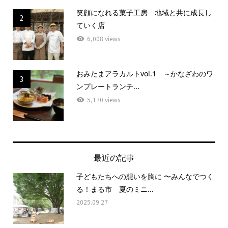
笑顔になれる菓子工房 地域と共に成長し
2
ていく店
6,008 views
おみたまアラカルトvol.1 ～かなざわのワ
3
ンプレートランチ...
5,170 views
最近の記事
子どもたちへの想いを胸に 〜みんなでつく
る！まる市 夏のミニ...
2025.09.27