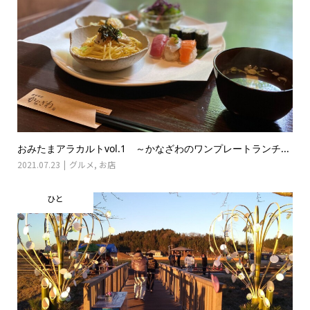
おみたまアラカルトvol.1 ～かなざわのワンプレートランチ...
2021.07.23
グルメ
,
お店
ひと