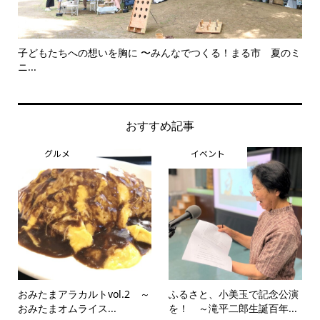
子どもたちへの想いを胸に 〜みんなでつくる！まる市 夏のミ
美
ニ...
思..
おすすめ記事
グルメ
イベント
おみたまアラカルトvol.2 ～
ふるさと、小美玉で記念公演
おみたまオムライス...
を！ ～滝平二郎生誕百年...