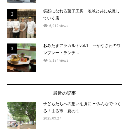
笑顔になれる菓子工房 地域と共に成長し
2
ていく店
6,012 views
おみたまアラカルトvol.1 ～かなざわのワ
3
ンプレートランチ...
5,174 views
最近の記事
子どもたちへの想いを胸に 〜みんなでつく
る！まる市 夏のミニ...
2025.09.27