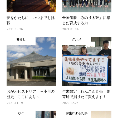
夢をかたちに いつまでも挑
全国優勝「みのり太鼓」に感
戦
じた育成する力
2021.03.26
2021.01.04
暮らし
グルメ
おがわヒストリア ～小川の
年末限定 れんこん直売 集
歴史、ここにあり～
荷所で掘りたて買えます！
2021.11.19
2020.12.25
ひと
学生による記事