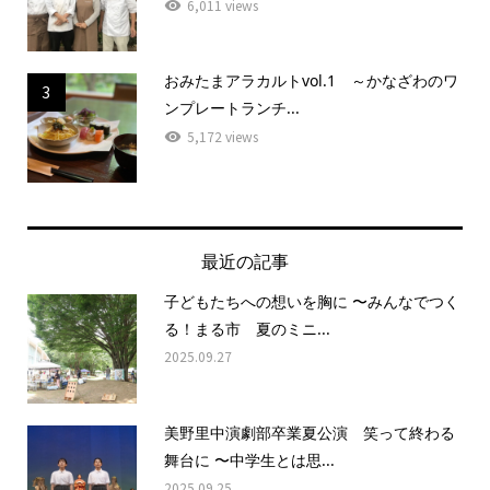
6,011 views
おみたまアラカルトvol.1 ～かなざわのワ
3
ンプレートランチ...
5,172 views
最近の記事
子どもたちへの想いを胸に 〜みんなでつく
る！まる市 夏のミニ...
2025.09.27
美野里中演劇部卒業夏公演 笑って終わる
舞台に 〜中学生とは思...
2025.09.25