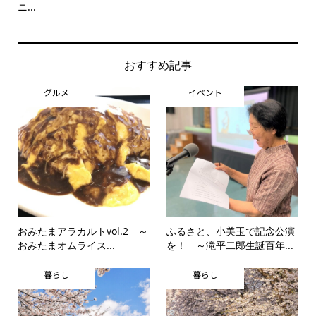
ニ...
思..
おすすめ記事
グルメ
イベント
おみたまアラカルトvol.2 ～
ふるさと、小美玉で記念公演
おみたまオムライス...
を！ ～滝平二郎生誕百年...
暮らし
暮らし