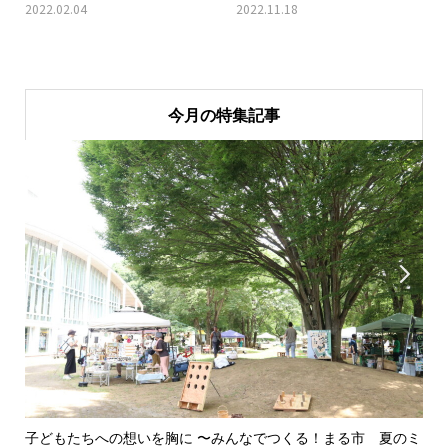
2022.02.04
2022.11.18
今月の特集記事


子どもたちへの想いを胸に 〜みんなでつくる！まる市 夏のミ
美