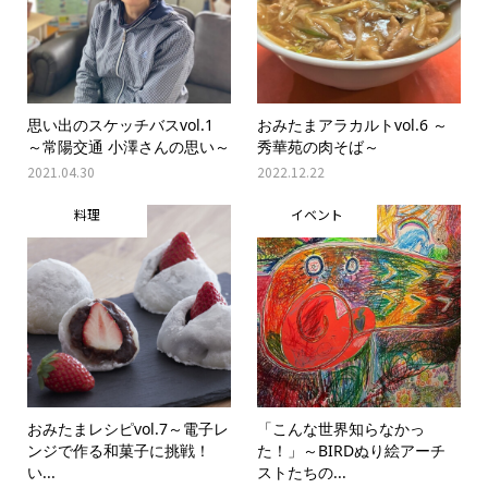
思い出のスケッチバスvol.1
おみたまアラカルトvol.6 ～
～常陽交通 小澤さんの思い～
秀華苑の肉そば～
2021.04.30
2022.12.22
料理
イベント
おみたまレシピvol.7～電子レ
「こんな世界知らなかっ
ンジで作る和菓子に挑戦！
た！」～BIRDぬり絵アーチ
い...
ストたちの...