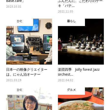
Base.cafe」
ふんだんに、こだわりのケー
キ「パテ...
2023.10.31
2021.11.05
ひと
暮らし
日本一の映像クリエイター
楽団四季 Jolly forest Jazz
は、にゃん泊オーナー
orchest...
2021.03.19
2021.04.02
ひと
グルメ