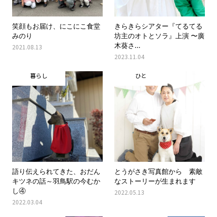
笑顔もお届け、にこにこ食堂
きらきらシアター『てるてる
みのり
坊主のオトとソラ』上演 〜廣
木葵さ...
2021.08.13
2023.11.04
暮らし
ひと
語り伝えられてきた、おだん
とうがさき写真館から 素敵
キツネの話～羽鳥駅の今むか
なストーリーが生まれます
し④
2022.05.13
2022.03.04