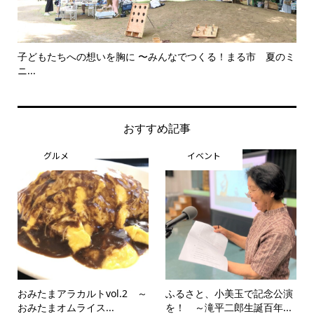
子どもたちへの想いを胸に 〜みんなでつくる！まる市 夏のミ
美
ニ...
思..
おすすめ記事
グルメ
イベント
おみたまアラカルトvol.2 ～
ふるさと、小美玉で記念公演
おみたまオムライス...
を！ ～滝平二郎生誕百年...