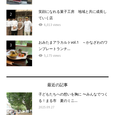
笑顔になれる菓子工房 地域と共に成長し
2
ていく店
6,013 views
おみたまアラカルトvol.1 ～かなざわのワ
3
ンプレートランチ...
5,175 views
最近の記事
子どもたちへの想いを胸に 〜みんなでつく
る！まる市 夏のミニ...
2025.09.27