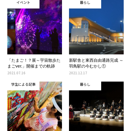
イベント
暮らし
「たまご！？展～宇宙散歩た
新駅舎と東西自由通路完成 ～
まごver.」開催までの軌跡
羽鳥駅の今むかし①
2021.07.16
2021.12.17
学生による記事
暮らし