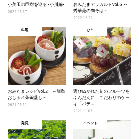
小美玉の巨樹を巡る -小川編-
おみたまアラカルトvol.6 ～
秀華苑の肉そば～
2022.06.17
2022.12.22
料理
ひと
おみたまレシピvol.2 ～簡単
選びぬかれた旬のフルーツを
おしゃれ茶碗蒸し～
ふんだんに、こだわりのケー
キ「パテ...
2021.06.11
2021.11.05
発見
イベント