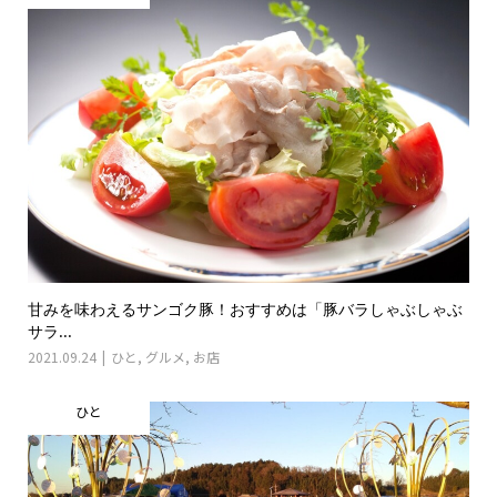
甘みを味わえるサンゴク豚！おすすめは「豚バラしゃぶしゃぶ
サラ...
2021.09.24
ひと
,
グルメ
,
お店
ひと