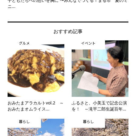
子どもたちへの想いを胸に 〜みんなでつくる！まる市 夏のミ
美
ニ...
思..
おすすめ記事
グルメ
イベント
おみたまアラカルトvol.2 ～
ふるさと、小美玉で記念公演
おみたまオムライス...
を！ ～滝平二郎生誕百年...
暮らし
暮らし