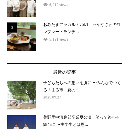
6,010 views
おみたまアラカルトvol.1 ～かなざわのワ
3
ンプレートランチ...
5,171 views
最近の記事
子どもたちへの想いを胸に 〜みんなでつく
る！まる市 夏のミニ...
2025.09.27
美野里中演劇部卒業夏公演 笑って終わる
舞台に 〜中学生とは思...