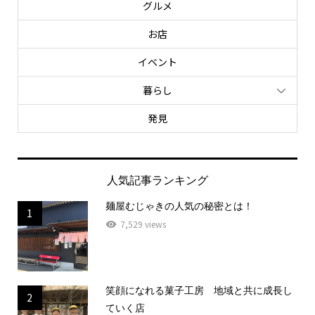
グルメ
お店
イベント
暮らし
発見
人気記事ランキング
麺屋むじゃきの人気の秘密とは！
1
7,529 views
笑顔になれる菓子工房 地域と共に成長し
2
ていく店