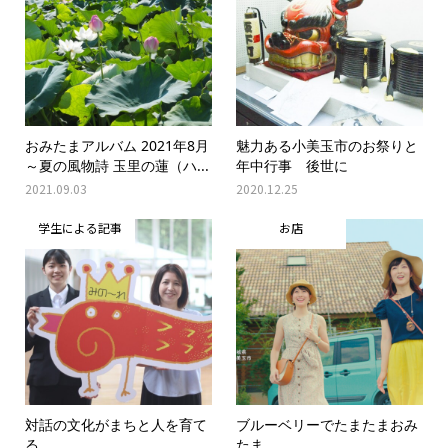
おみたまアルバム 2021年8月
魅力ある小美玉市のお祭りと
～夏の風物詩 玉里の蓮（ハ...
年中行事 後世に
2021.09.03
2020.12.25
学生による記事
お店
対話の文化がまちと人を育て
ブルーベリーでたまたまおみ
る
たま