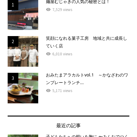
麺屋むじゃきの人気の秘密とは！
1
7,529 views
笑顔になれる菓子工房 地域と共に成長し
2
ていく店
6,010 views
おみたまアラカルトvol.1 ～かなざわのワ
3
ンプレートランチ...
5,171 views
最近の記事
子どもたちへの想いを胸に 〜みんなでつく