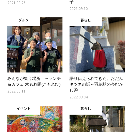
子...
2021.03.26
2021.09.10
グルメ
暮らし
みんなが集う場所 ～ランチ
語り伝えられてきた、おだん
＆カフェ 木もれ陽(こもれび)
キツネの話～羽鳥駅の今むか
し④
2022.03.11
2022.03.04
イベント
暮らし