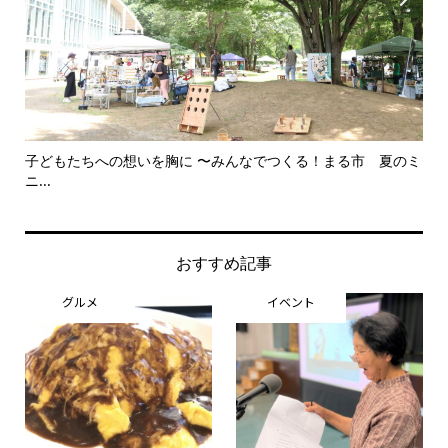
子どもたちへの想いを胸に 〜みんなでつくる！まる市 夏のミ
美
ニ...
思..
おすすめ記事
グルメ
イベント