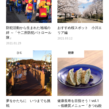
防犯活動から生まれた地域の
おすすめ桜スポット 小川エ
絆 ～「十二所防犯パトロール
リア編
隊」
2021.03.12
2021.01.29
ひと
健康
夢をかたちに いつまでも挑
健康長寿を目指そう！vol.1
戦
～低糖質メニュー「きつね餃