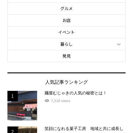
グルメ
お店
イベント
暮らし
発見
人気記事ランキング
麺屋むじゃきの人気の秘密とは！
1
7,528 views
笑顔になれる菓子工房 地域と共に成長し
2