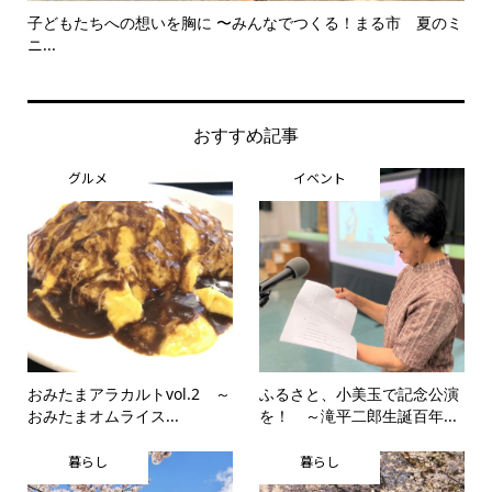
子どもたちへの想いを胸に 〜みんなでつくる！まる市 夏のミ
美
ニ...
思..
おすすめ記事
グルメ
イベント
おみたまアラカルトvol.2 ～
ふるさと、小美玉で記念公演
おみたまオムライス...
を！ ～滝平二郎生誕百年...
暮らし
暮らし