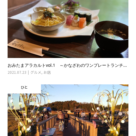
おみたまアラカルトvol.1 ～かなざわのワンプレートランチ...
2021.07.23
グルメ
,
お店
ひと