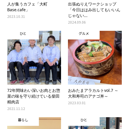
人が集うカフェ「大町
出張ぬりえワークショップ
Base.cafe」
「今日ははみ出してもいいん
じゃない...
2023.10.31
2024.09.06
ひと
グルメ
72年間味わい深いお肉とお惣
おみたまアラカルトvol.7 ～
菜の味を守り続けている柴田
大和寿司のアナゴ丼～
精肉店
2023.03.01
2021.11.12
暮らし
ひと