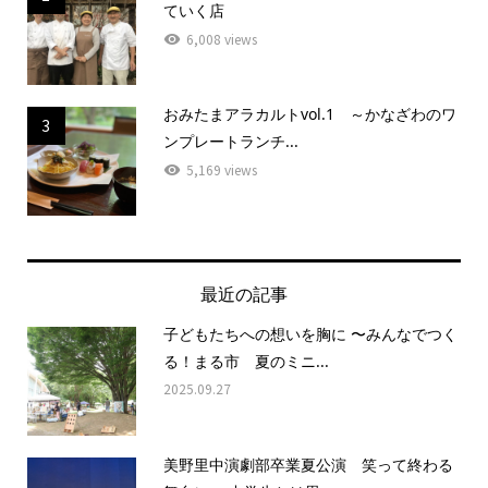
ていく店
6,008 views
おみたまアラカルトvol.1 ～かなざわのワ
3
ンプレートランチ...
5,169 views
最近の記事
子どもたちへの想いを胸に 〜みんなでつく
る！まる市 夏のミニ...
2025.09.27
美野里中演劇部卒業夏公演 笑って終わる