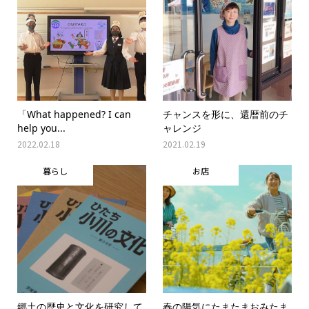
「What happened? I can
チャンスを形に、還暦前のチ
help you...
ャレンジ
2022.02.18
2021.02.19
暮らし
お店
郷土の歴史と文化を研究して
春の陽気にたまたまおみたま