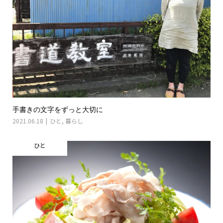
手書きの文字をずっと大切に
2021.06.18
ひと
,
暮らし
ひと