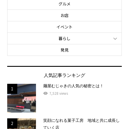
グルメ
お店
イベント
暮らし
発見
人気記事ランキング
麺屋むじゃきの人気の秘密とは！
1
7,528 views
笑顔になれる菓子工房 地域と共に成長し
2
ていく店