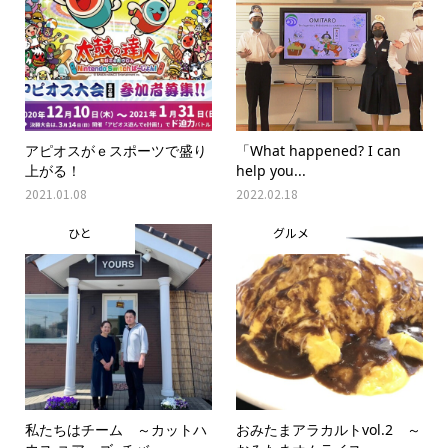
アピオスがｅスポーツで盛り
「What happened? I can
上がる！
help you...
2021.01.08
2022.02.18
ひと
グルメ
私たちはチーム ～カットハ
おみたまアラカルトvol.2 ～