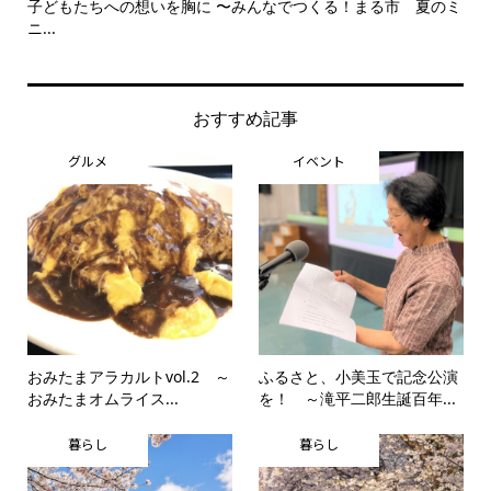
子どもたちへの想いを胸に 〜みんなでつくる！まる市 夏のミ
美
ニ...
思..
おすすめ記事
グルメ
イベント
おみたまアラカルトvol.2 ～
ふるさと、小美玉で記念公演
おみたまオムライス...
を！ ～滝平二郎生誕百年...
暮らし
暮らし