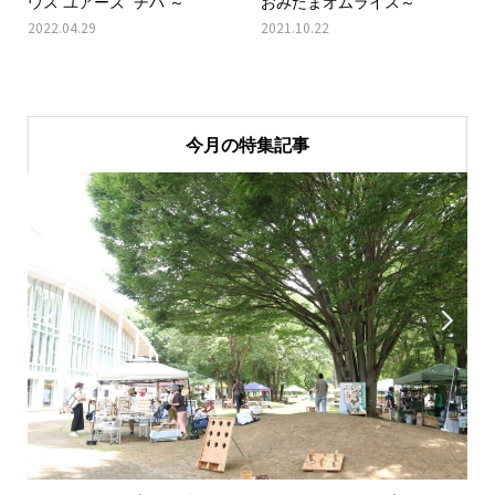
ウス ユアーズ チバ ～
おみたまオムライス～
2022.04.29
2021.10.22
今月の特集記事

