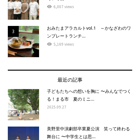
6,007 views
おみたまアラカルトvol.1 ～かなざわのワ
3
ンプレートランチ...
5,169 views
最近の記事
子どもたちへの想いを胸に 〜みんなでつく
る！まる市 夏のミニ...
2025.09.27
美野里中演劇部卒業夏公演 笑って終わる
舞台に 〜中学生とは思...