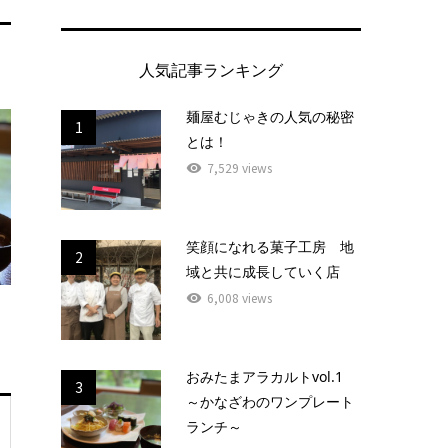
人気記事ランキング
麺屋むじゃきの人気の秘密
1
とは！
7,529 views
笑顔になれる菓子工房 地
2
域と共に成長していく店
6,008 views
おみたまアラカルトvol.1
3
～かなざわのワンプレート
ランチ～