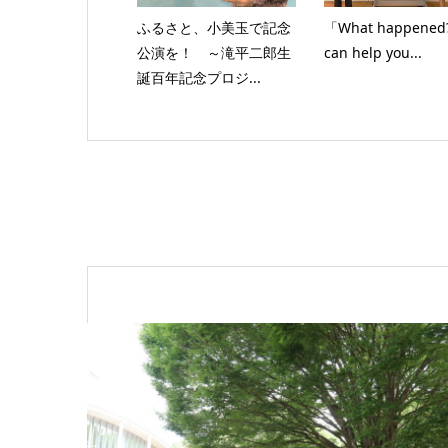
ふるさと、小美玉で記念
「What happened?
公演を！ ～滝平二郎生
can help you...
誕百年記念プロジ...