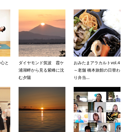
で心と
ダイヤモンド筑波 霞ケ
おみたまアラカルトvol.4
浦湖畔から見る紫峰に沈
～老舗 橋本旅館の日替わ
む夕陽
り弁当...