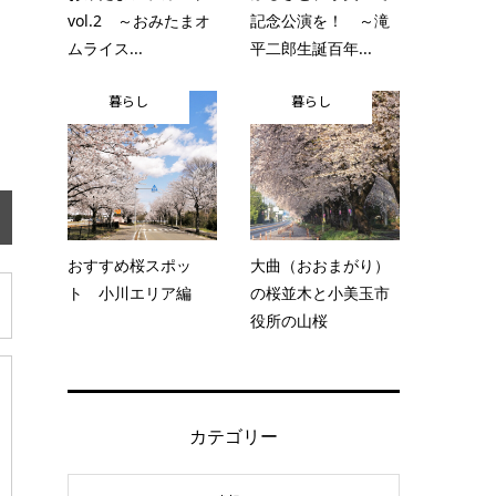
vol.2 ～おみたまオ
記念公演を！ ～滝
ムライス...
平二郎生誕百年...
暮らし
暮らし
おすすめ桜スポッ
大曲（おおまがり）
ト 小川エリア編
の桜並木と小美玉市
役所の山桜
カテゴリー