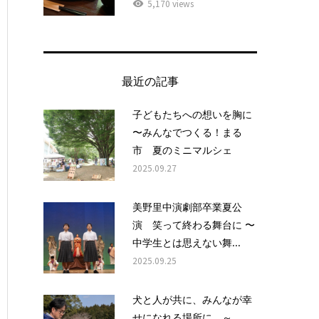
5,170 views
最近の記事
子どもたちへの想いを胸に
〜みんなでつくる！まる
市 夏のミニマルシェ
2025.09.27
美野里中演劇部卒業夏公
演 笑って終わる舞台に 〜
中学生とは思えない舞...
2025.09.25
犬と人が共に、みんなが幸
せになれる場所に ～