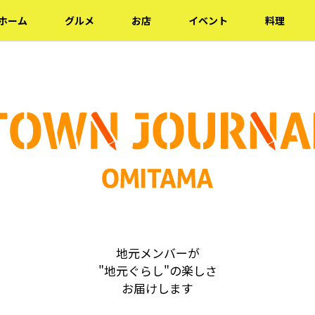
ホーム
グルメ
お店
イベント
料理
地元メンバーが
"地元ぐらし"の楽しさ
お届けします