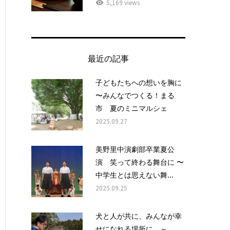
5,169 views
最近の記事
子どもたちへの想いを胸に
〜みんなでつくる！まる
市 夏のミニマルシェ
2025.09.27
美野里中演劇部卒業夏公
演 笑って終わる舞台に 〜
中学生とは思えない舞...
2025.09.25
犬と人が共に、みんなが幸
せになれる場所に ～