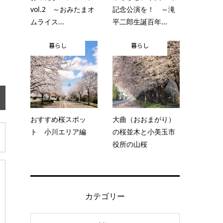
vol.2 ～おみたまオ
記念公演を！ ～滝
ムライス...
平二郎生誕百年...
暮らし
暮らし
おすすめ桜スポッ
大曲（おおまがり）
ト 小川エリア編
の桜並木と小美玉市
役所の山桜
カテゴリー