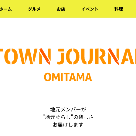
ホーム
グルメ
お店
イベント
料理
地元メンバーが
"地元ぐらし"の楽しさ
お届けします