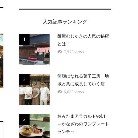
人気記事ランキング
麺屋むじゃきの人気の秘密
1
とは！
7,528 views
笑顔になれる菓子工房 地
2
域と共に成長していく店
6,008 views
おみたまアラカルトvol.1
3
～かなざわのワンプレート
ランチ～