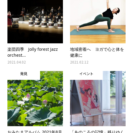
楽団四季 Jolly forest Jazz
地域密着へ ヨガで心と体を
orchest...
健康に
2021.04.02
2021.02.12
発見
イベント
おみたまアルバム 2021年8月
「あのころの記憶」移りゆく