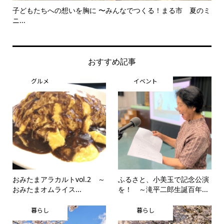
子どもたちへの想いを胸に 〜みんなでつくる！まる市 夏のミ
美
ニ...
思..
おすすめ記事
グルメ
イベント
おみたまアラカルトvol.2 ～
ふるさと、小美玉で記念公演
おみたまオムライス...
を！ ～滝平二郎生誕百年...
暮らし
暮らし