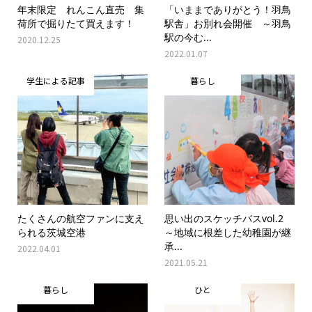
年末限定 れんこん直売 集
「いままでありがとう！羽鳥
荷所で掘りたて買えます！
駅舎」お別れ会開催 ～羽鳥
駅の今む...
2020.12.25
2022.01.07
学生による記事
暮らし
たくさんの航空ファンに支え
思い出のスケッチバスvol.2
られる茨城空港
～地域に根差した幼稚園が継
承...
2022.04.01
2021.05.21
暮らし
ひと