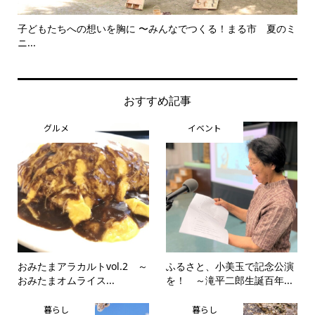
子どもたちへの想いを胸に 〜みんなでつくる！まる市 夏のミ
美
ニ...
思..
おすすめ記事
グルメ
イベント
おみたまアラカルトvol.2 ～
ふるさと、小美玉で記念公演
おみたまオムライス...
を！ ～滝平二郎生誕百年...
暮らし
暮らし