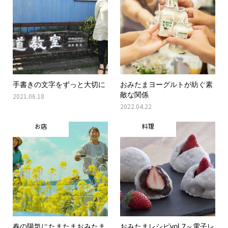
手書きの文字をずっと大切に
おみたまヨーグルトが紡ぐ素
敵な関係
2021.06.18
2022.04.22
お店
料理
春の陽気にたまたまおみたま
おみたまレシピvol.7～電子レ