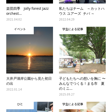
楽団四季 Jolly forest Jazz
私たちはチーム ～カットハ
orchest...
ウス ユアーズ チバ ～
2021.04.02
2022.04.29
イベント
学生による記事
大井戸湖岸公園から見た初日
子どもたちへの想いを胸に 〜
の出
みんなでつくる！まる市 夏
のミニ...
2022.01.14
2025.09.27
ひと
学生による記事