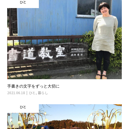
ひと
手書きの文字をずっと大切に
2021.06.18
ひと
,
暮らし
ひと