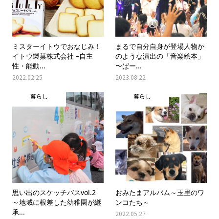
ミスターイトウでおなじみ！
まるで自分自身が登場人物か
イトウ製菓株式会社 –自主
のような演出の「音楽絵本」
性・能動...
〜ばー...
2022.02.25
2023.08.22
暮らし
暮らし
思い出のスケッチバスvol.2
おみたまアルバム～玉里のワ
～地域に根差した幼稚園が継
ンコたち～
承...
2022.05.27