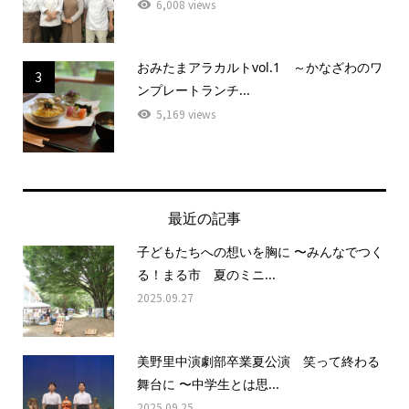
6,008 views
おみたまアラカルトvol.1 ～かなざわのワ
3
ンプレートランチ...
5,169 views
最近の記事
子どもたちへの想いを胸に 〜みんなでつく
る！まる市 夏のミニ...
2025.09.27
美野里中演劇部卒業夏公演 笑って終わる
舞台に 〜中学生とは思...
2025.09.25