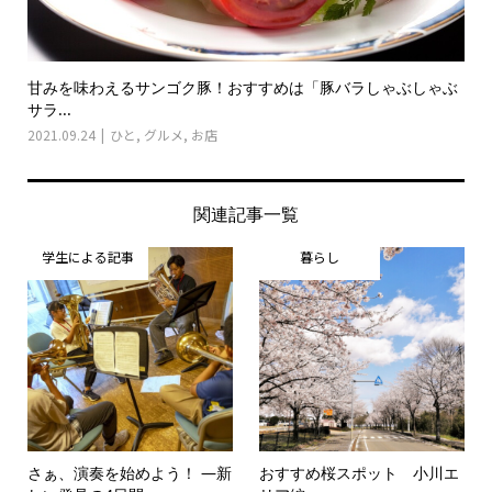
甘みを味わえるサンゴク豚！おすすめは「豚バラしゃぶしゃぶ
サラ...
2021.09.24
ひと
,
グルメ
,
お店
関連記事一覧
学生による記事
暮らし
さぁ、演奏を始めよう！ ―新
おすすめ桜スポット 小川エ