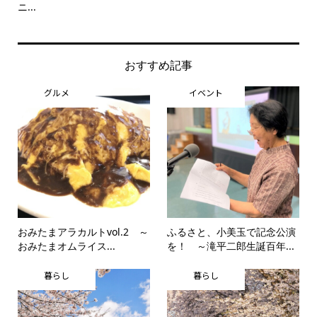
ニ...
思..
おすすめ記事
グルメ
イベント
おみたまアラカルトvol.2 ～
ふるさと、小美玉で記念公演
おみたまオムライス...
を！ ～滝平二郎生誕百年...
暮らし
暮らし