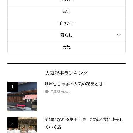
お店
イベント
暮らし
発見
人気記事ランキング
麺屋むじゃきの人気の秘密とは！
1
7,528 views
笑顔になれる菓子工房 地域と共に成長し
2
ていく店