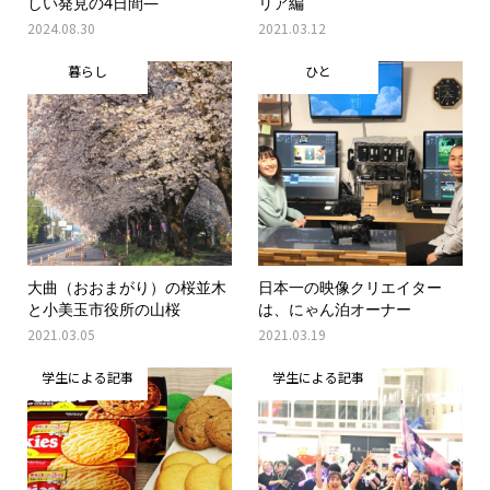
しい発見の4日間―
リア編
2024.08.30
2021.03.12
暮らし
ひと
大曲（おおまがり）の桜並木
日本一の映像クリエイター
と小美玉市役所の山桜
は、にゃん泊オーナー
2021.03.05
2021.03.19
学生による記事
学生による記事