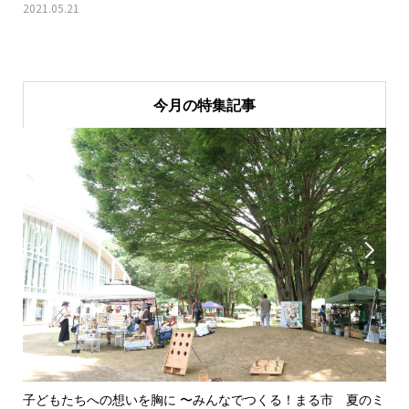
2021.05.21
今月の特集記事


子どもたちへの想いを胸に 〜みんなでつくる！まる市 夏のミ
美