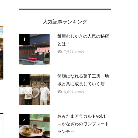
人気記事ランキング
麺屋むじゃきの人気の秘密
1
とは！
7,527 views
笑顔になれる菓子工房 地
2
域と共に成長していく店
6,007 views
おみたまアラカルトvol.1
3
～かなざわのワンプレート
ランチ～