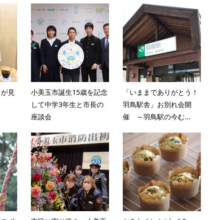
力が見
小美玉市誕生15歳を記念
「いままでありがとう！
して中学3年生と市長の
羽鳥駅舎」お別れ会開
座談会
催 ～羽鳥駅の今む...