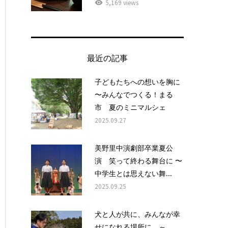
5,169 views
最近の記事
子どもたちへの想いを胸に
〜みんなでつくる！まる
市 夏のミニマルシェ
2025.09.27
美野里中演劇部卒業夏公
演 笑って終わる舞台に 〜
中学生とは思えない舞...
2025.09.25
犬と人が共に、みんなが幸
せになれる場所に ～