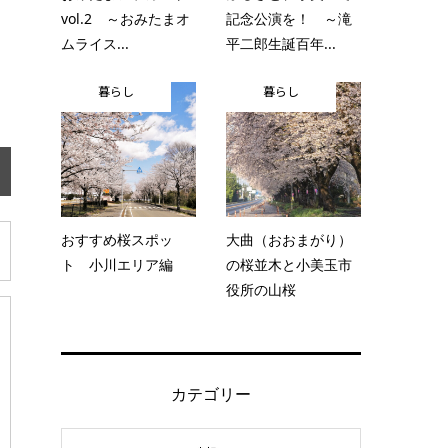
vol.2 ～おみたまオ
記念公演を！ ～滝
ムライス...
平二郎生誕百年...
暮らし
暮らし
おすすめ桜スポッ
大曲（おおまがり）
ト 小川エリア編
の桜並木と小美玉市
役所の山桜
カテゴリー