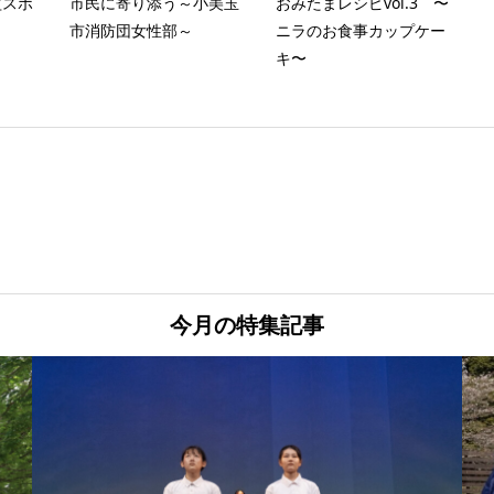
益スポ
市民に寄り添う～小美玉
おみたまレシピvol.3 〜
市消防団女性部～
ニラのお食事カップケー
キ〜
今月の特集記事