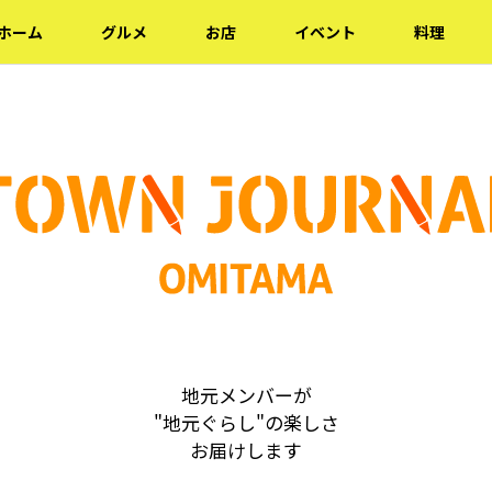
ホーム
グルメ
お店
イベント
料理
地元メンバーが
"地元ぐらし"の楽しさ
お届けします