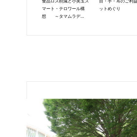
食品ロス削減と小美玉ス
目・手・耳のご利
マート・テロワール構
ットめぐり
想 ～タマムラデ...