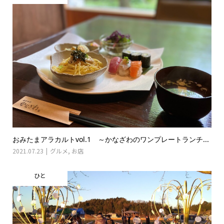
おみたまアラカルトvol.1 ～かなざわのワンプレートランチ...
2021.07.23
グルメ
,
お店
ひと