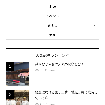
お店
イベント
暮らし
発見
人気記事ランキング
麺屋むじゃきの人気の秘密とは！
1
7,533 views
笑顔になれる菓子工房 地域と共に成長し
2
ていく店
6,013 views