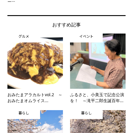
ニ...
思..
おすすめ記事
グルメ
イベント
おみたまアラカルトvol.2 ～
ふるさと、小美玉で記念公演
おみたまオムライス...
を！ ～滝平二郎生誕百年...
暮らし
暮らし