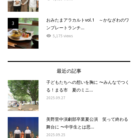
おみたまアラカルトvol.1 ～かなざわのワ
3
ンプレートランチ...
5,175 views
最近の記事
子どもたちへの想いを胸に 〜みんなでつく
る！まる市 夏のミニ...
2025.09.27
美野里中演劇部卒業夏公演 笑って終わる
舞台に 〜中学生とは思...
2025.09.25