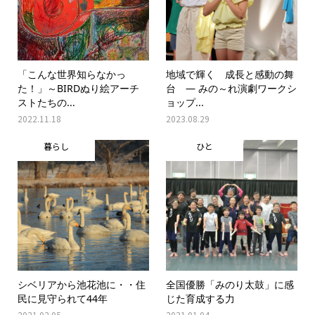
「こんな世界知らなかっ
地域で輝く 成長と感動の舞
た！」～BIRDぬり絵アーチ
台 ― みの～れ演劇ワークシ
ストたちの...
ョップ...
2022.11.18
2023.08.29
暮らし
ひと
シベリアから池花池に・・住
全国優勝「みのり太鼓」に感
民に見守られて44年
じた育成する力
2021.02.05
2021.01.04