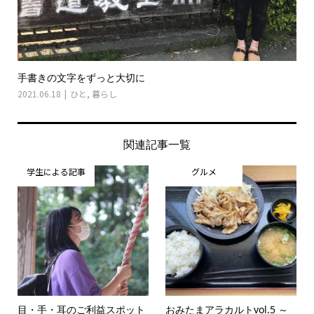
手書きの文字をずっと大切に
2021.06.18
ひと
,
暮らし
関連記事一覧
学生による記事
グルメ
目・手・耳のご利益スポット
おみたまアラカルトvol.5 ～