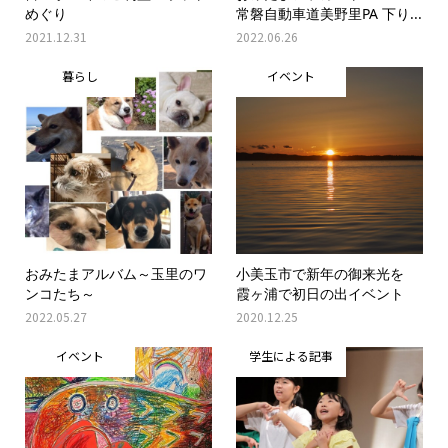
めぐり
常磐自動車道美野里PA 下り...
2021.12.31
2022.06.26
暮らし
イベント
おみたまアルバム～玉里のワ
小美玉市で新年の御来光を
ンコたち～
霞ヶ浦で初日の出イベント
2022.05.27
2020.12.25
イベント
学生による記事