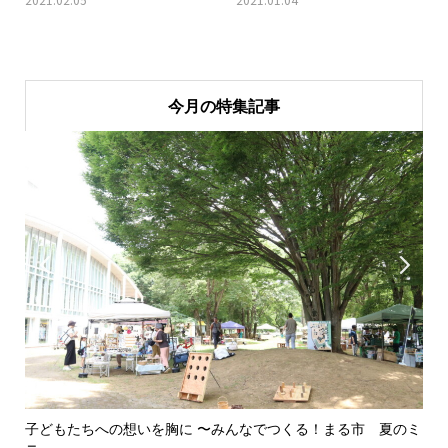
今月の特集記事


子どもたちへの想いを胸に 〜みんなでつくる！まる市 夏のミ
美