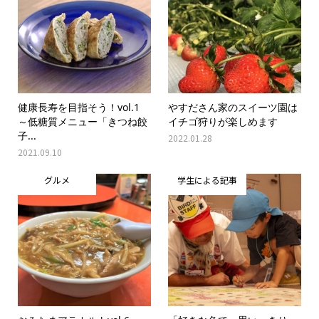
健康長寿を目指そう！vol.1
やすださん家のスイーツ園は
～低糖質メニュー「きつね餃
イチゴ狩りが楽しめます
子...
2022.01.28
2021.09.10
グルメ
学生による記事