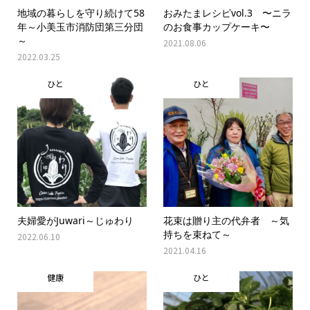
地域の暮らしを守り続けて58
おみたまレシピvol.3 〜ニラ
年～小美玉市消防団第三分団
のお食事カップケーキ〜
～
2021.08.06
2022.03.25
ひと
ひと
夫婦愛がJuwari～じゅわり
花束は贈り主の代弁者 ～気
持ちを束ねて～
2022.06.10
2021.04.16
健康
ひと