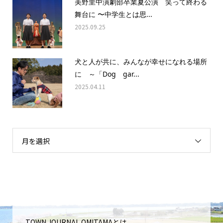
美野里中演劇部卒業夏公演 笑って終わる
舞台に 〜中学生とは思...
2025.09.25
犬と人が共に、みんなが幸せになれる場所
に ～「Dog gar...
2025.04.11
月を選択
TOWN JOURNAL OMITAMAとは