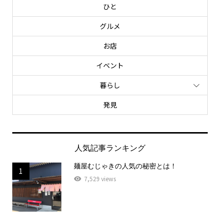
ひと
グルメ
お店
イベント
暮らし
発見
人気記事ランキング
麺屋むじゃきの人気の秘密とは！
1
7,529 views