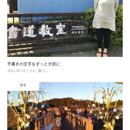
手書きの文字をずっと大切に
2021.06.18
ひと
,
暮らし
ひと