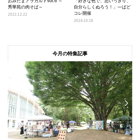
おみたまアラカルトvol.6 ～
「好きな色で、思いっきり、
秀華苑の肉そば～
自分らしくぬろう！」―ばど
コレ開催
2022.12.22
2024.10.28
今月の特集記事

