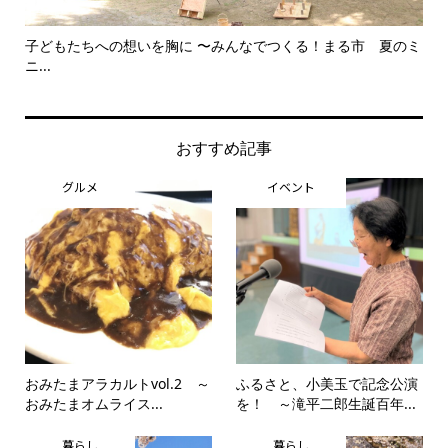
子どもたちへの想いを胸に 〜みんなでつくる！まる市 夏のミ
美
ニ...
思..
おすすめ記事
グルメ
イベント
おみたまアラカルトvol.2 ～
ふるさと、小美玉で記念公演
おみたまオムライス...
を！ ～滝平二郎生誕百年...
暮らし
暮らし