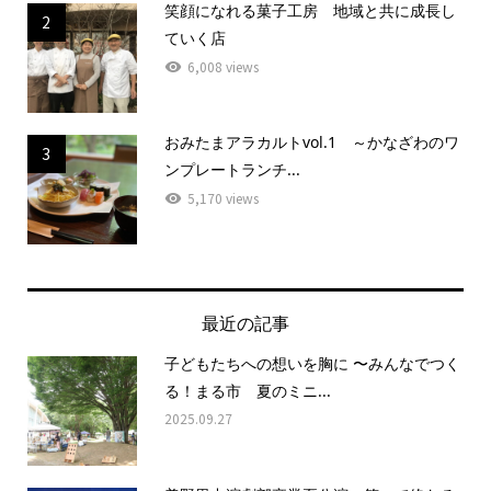
笑顔になれる菓子工房 地域と共に成長し
2
ていく店
6,008 views
おみたまアラカルトvol.1 ～かなざわのワ
3
ンプレートランチ...
5,170 views
最近の記事
子どもたちへの想いを胸に 〜みんなでつく
る！まる市 夏のミニ...
2025.09.27