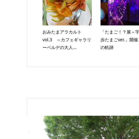
おみたまアラカルト
「たまご！？展～
vol.3 ～カフェギャラリ
歩たまごver.」開
ーベルデの大人...
の軌跡