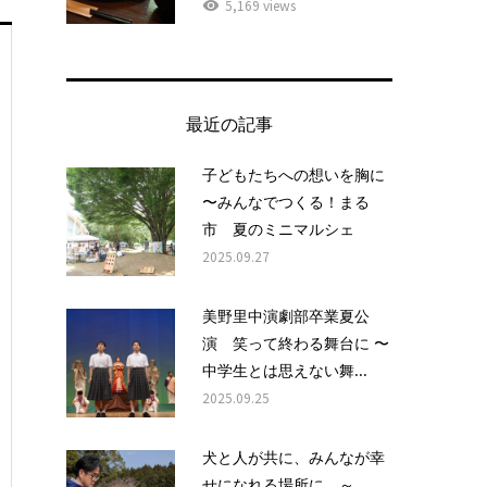
5,169 views
最近の記事
子どもたちへの想いを胸に
〜みんなでつくる！まる
市 夏のミニマルシェ
2025.09.27
美野里中演劇部卒業夏公
演 笑って終わる舞台に 〜
中学生とは思えない舞...
2025.09.25
犬と人が共に、みんなが幸
せになれる場所に ～