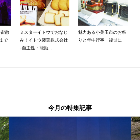
宇宙散
ミスターイトウでおなじ
魅力ある小美玉市のお祭
催まで
み！イトウ製菓株式会社
りと年中行事 後世に
–自主性・能動...
今月の特集記事