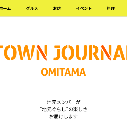
ホーム
グルメ
お店
イベント
料理
地元メンバーが
"地元ぐらし"の楽しさ
お届けします