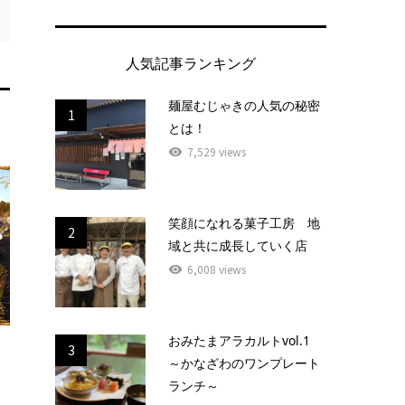
人気記事ランキング
麺屋むじゃきの人気の秘密
1
とは！
7,529 views
笑顔になれる菓子工房 地
2
域と共に成長していく店
6,008 views
おみたまアラカルトvol.1
3
～かなざわのワンプレート
ランチ～