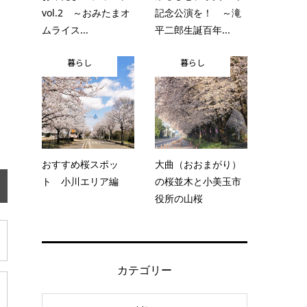
vol.2 ～おみたまオ
記念公演を！ ～滝
ムライス...
平二郎生誕百年...
暮らし
暮らし
おすすめ桜スポッ
大曲（おおまがり）
ト 小川エリア編
の桜並木と小美玉市
役所の山桜
カテゴリー