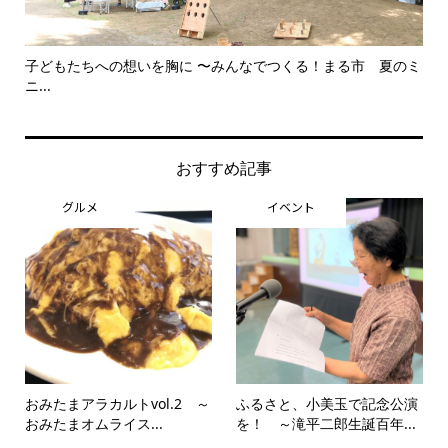
子どもたちへの想いを胸に 〜みんなでつくる！まる市 夏のミ
美
ニ...
思..
おすすめ記事
グルメ
イベント
おみたまアラカルトvol.2 ～
ふるさと、小美玉で記念公演
おみたまオムライス...
を！ ～滝平二郎生誕百年...