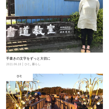
手書きの文字をずっと大切に
2021.06.18
ひと
,
暮らし
ひと