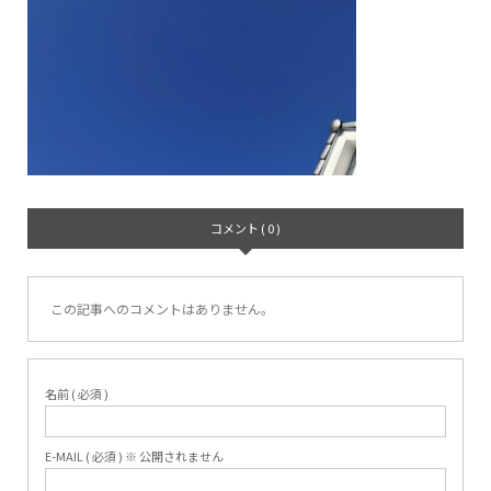
コメント ( 0 )
この記事へのコメントはありません。
名前 ( 必須 )
E-MAIL ( 必須 ) ※ 公開されません