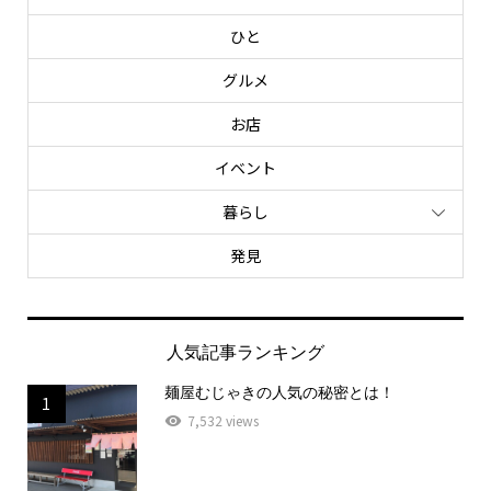
ひと
グルメ
お店
イベント
暮らし
発見
人気記事ランキング
麺屋むじゃきの人気の秘密とは！
1
7,532 views