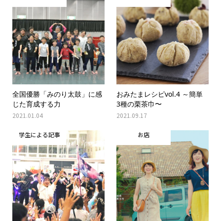
全国優勝「みのり太鼓」に感
おみたまレシピvol.4 ～簡単
じた育成する力
3種の栗茶巾〜
2021.01.04
2021.09.17
学生による記事
お店