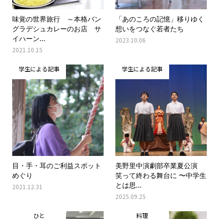
味覚の世界旅行 ～本格バン
「あのころの記憶」移りゆく
グラデシュカレーのお店 サ
想いをつなぐ若者たち
イハーン...
2023.10.06
2021.10.15
学生による記事
学生による記事
目・手・耳のご利益スポット
美野里中演劇部卒業夏公演
めぐり
笑って終わる舞台に 〜中学生
とは思...
2021.12.31
2025.09.25
ひと
料理