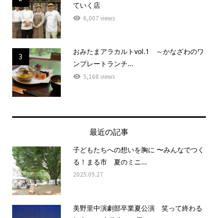
ていく店
6,007 views
おみたまアラカルトvol.1 ～かなざわのワ
3
ンプレートランチ...
5,168 views
最近の記事
子どもたちへの想いを胸に 〜みんなでつく
る！まる市 夏のミニ...
2025.09.27
美野里中演劇部卒業夏公演 笑って終わる