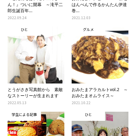
ん！』ついに開幕 ～滝平二
はんぺんで作るかんたん伊達
郎生誕百年...
巻...
2022.09.24
2021.12.03
ひと
グルメ
とうがさき写真館から 素敵
おみたまアラカルトvol.2 ～
なストーリーが生まれます
おみたまオムライス～
2022.05.13
2021.10.22
学生による記事
ひと