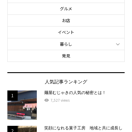
グルメ
お店
イベント
暮らし
発見
人気記事ランキング
麺屋むじゃきの人気の秘密とは！
1
7,527 views
笑顔になれる菓子工房 地域と共に成長し
2