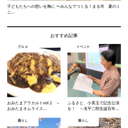
子どもたちへの想いを胸に 〜みんなでつくる！まる市 夏のミ
美
ニ...
思..
おすすめ記事
グルメ
イベント
おみたまアラカルトvol.2 ～
ふるさと、小美玉で記念公演
おみたまオムライス...
を！ ～滝平二郎生誕百年...
暮らし
暮らし