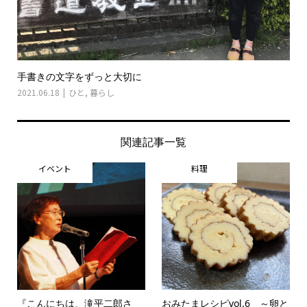
手書きの文字をずっと大切に
2021.06.18
ひと
,
暮らし
関連記事一覧
イベント
料理
『こんにちは、滝平二郎さ
おみたまレシピvol.6 ～卵と