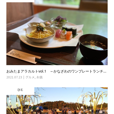
おみたまアラカルトvol.1 ～かなざわのワンプレートランチ...
2021.07.23
グルメ
,
お店
ひと