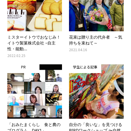
ミスターイトウでおなじみ！
花束は贈り主の代弁者 ～気
イトウ製菓株式会社 –自主
持ちを束ねて～
性・能動...
2021.04.16
2022.02.25
PR
学生による記事
「おみたまくらし 食と農の
自分の「良いな」を見つける
プログラム DAY1」
BIRDワークショップ 〜自然