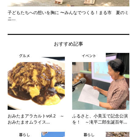
子どもたちへの想いを胸に 〜みんなでつくる！まる市 夏のミ
美
ニ...
思..
おすすめ記事
グルメ
イベント
おみたまアラカルトvol.2 ～
ふるさと、小美玉で記念公演
おみたまオムライス...
を！ ～滝平二郎生誕百年...
暮らし
暮らし