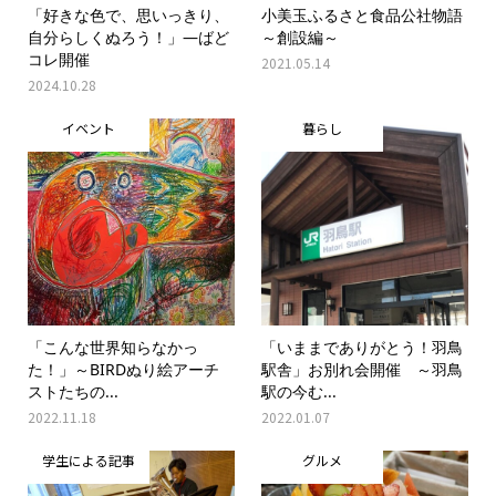
「好きな色で、思いっきり、
小美玉ふるさと食品公社物語
自分らしくぬろう！」―ばど
～創設編～
コレ開催
2021.05.14
2024.10.28
イベント
暮らし
「こんな世界知らなかっ
「いままでありがとう！羽鳥
た！」～BIRDぬり絵アーチ
駅舎」お別れ会開催 ～羽鳥
ストたちの...
駅の今む...
2022.11.18
2022.01.07
学生による記事
グルメ