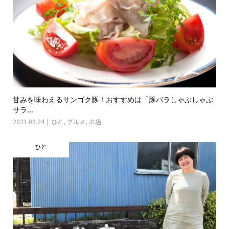
甘みを味わえるサンゴク豚！おすすめは「豚バラしゃぶしゃぶ
サラ...
2021.09.24
ひと
,
グルメ
,
お店
ひと