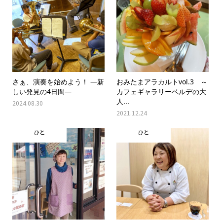
さぁ、演奏を始めよう！ ―新
おみたまアラカルトvol.3 ～
しい発見の4日間―
カフェギャラリーベルデの大
人...
2024.08.30
2021.12.24
ひと
ひと