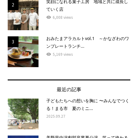
笑顔になれる菓子工房 地域と共に成長し
2
ていく店
6,008 views
おみたまアラカルトvol.1 ～かなざわのワ
3
ンプレートランチ...
5,169 views
最近の記事
子どもたちへの想いを胸に 〜みんなでつく
る！まる市 夏のミニ...
2025.09.27
美野里中演劇部卒業夏公演 笑って終わる