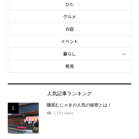
ひと
グルメ
お店
イベント
暮らし
発見
人気記事ランキング
麺屋むじゃきの人気の秘密とは！
1
7,533 views