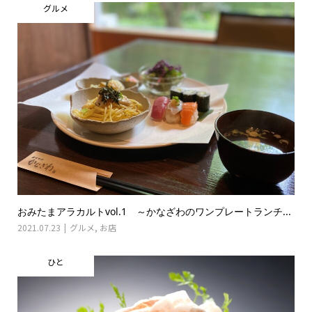
グルメ
おみたまアラカルトvol.1 ～かなざわのワンプレートランチ...
2021.07.23
グルメ
,
お店
ひと