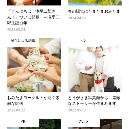
『こんにちは、滝平二郎さ
春の陽気にたまたまおみたま
ん！』ついに開幕 ～滝平二
2024.04.09
郎生誕百年...
2022.09.24
学生による記事
ひと
おみたまヨーグルトが紡ぐ素
とうがさき写真館から 素敵
敵な関係
なストーリーが生まれます
2022.04.22
2022.05.13
PR
グルメ