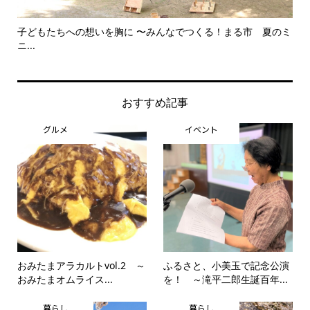
子どもたちへの想いを胸に 〜みんなでつくる！まる市 夏のミ
美
ニ...
思..
おすすめ記事
グルメ
イベント
おみたまアラカルトvol.2 ～
ふるさと、小美玉で記念公演
おみたまオムライス...
を！ ～滝平二郎生誕百年...
暮らし
暮らし