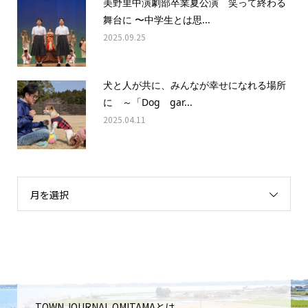
美野里中演劇部卒業夏公演 笑って終わる
舞台に 〜中学生とは思...
2025.09.25
犬と人が共に、みんなが幸せになれる場所
に ～「Dog gar...
2025.04.11
月を選択
TOWN JOURNAL OMITAMAとは