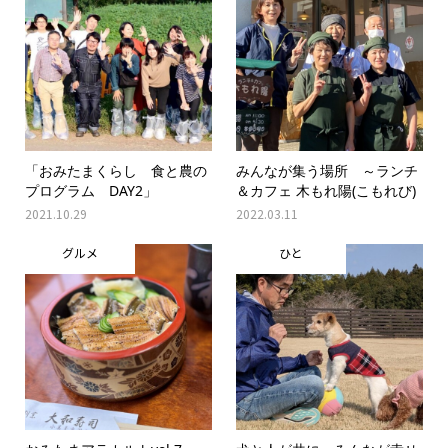
「おみたまくらし 食と農の
みんなが集う場所 ～ランチ
プログラム DAY2」
＆カフェ 木もれ陽(こもれび)
2021.10.29
2022.03.11
グルメ
ひと