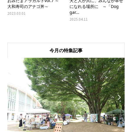
おみたまアラカルトvol.7 ～
犬と人が共に、みんなが幸せ
大和寿司のアナゴ丼～
になれる場所に ～「Dog
gar...
2023.03.01
2025.04.11
今月の特集記事

