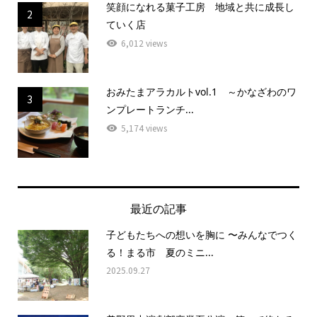
笑顔になれる菓子工房 地域と共に成長し
2
ていく店
6,012 views
おみたまアラカルトvol.1 ～かなざわのワ
3
ンプレートランチ...
5,174 views
最近の記事
子どもたちへの想いを胸に 〜みんなでつく
る！まる市 夏のミニ...
2025.09.27